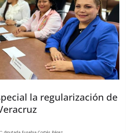
ecial la regularización de
Veracruz
”: diputada Eusebia Cortés Pérez.