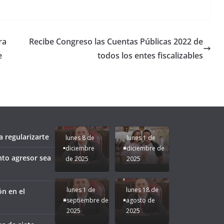
ra
Recibe Congreso las Cuentas Públicas 2022 de
e
todos los entes fiscalizables
Unamos
fuerzas
Regreso a
para que
Clases con
le vaya
Gobernadora
Apoyo y
Pongamos
bien a
Rocío Nahle:
Compromiso:
a Veracruz
Veracruz.
un año
Seguimos la
de moda;
Ruta que
San
 regularizarte
lunes 8 de
lunes 1 de
Marca
Andrés
diciembre
diciembre de
Nuestra
Tuxtla
nto agresor sea
de 2025
2025
Gobernadora
estará
Rocío Nahle.
presente.
lunes 1 de
lunes 18 de
ón en el
septiembre de
agosto de
2025
2025
¡Mucha