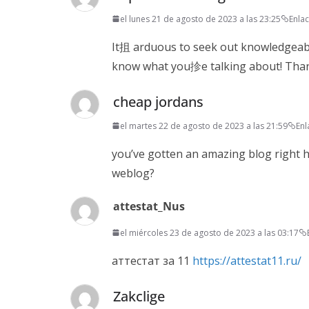
el lunes 21 de agosto de 2023 a las 23:25
Enla
It抯 arduous to seek out knowledgeable
know what you抮e talking about! Tha
cheap jordans
el martes 22 de agosto de 2023 a las 21:59
En
you’ve gotten an amazing blog right h
weblog?
attestat_Nus
el miércoles 23 de agosto de 2023 a las 03:17
аттестат за 11
https://attestat11.ru/
Zakclige