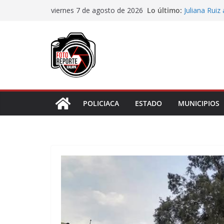
Saltar
Lo último:
Juliana Ruiz
viernes 7 de agosto de 2026
al
notificación
Ayuntamiento
contenido
Centros Com
Impulsa Ayun
en la niñez 
Maestros y 
irregularidad
Generar empl
San Andrés T
POLICIACA
ESTADO
MUNICIPIOS