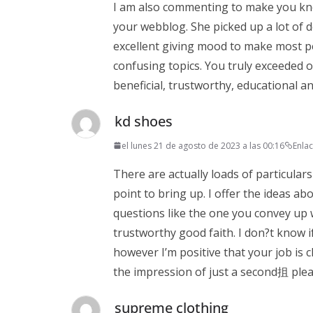
I am also commenting to make you kn
your webblog. She picked up a lot of de
excellent giving mood to make most p
confusing topics. You truly exceeded 
beneficial, trustworthy, educational an
kd shoes
el lunes 21 de agosto de 2023 a las 00:16
Enla
There are actually loads of particulars
point to bring up. I offer the ideas ab
questions like the one you convey up 
trustworthy good faith. I don?t know i
however I’m positive that your job is c
the impression of just a second抯 pleas
supreme clothing