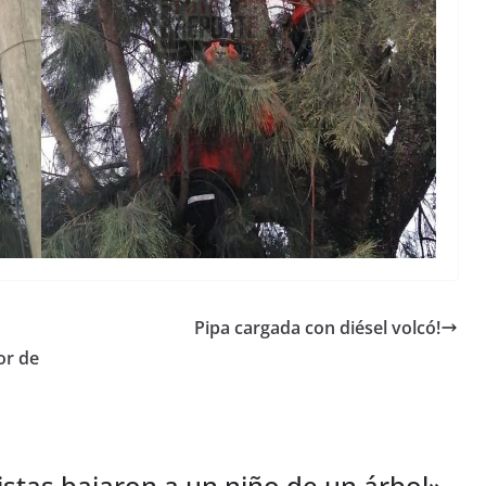
Pipa cargada con diésel volcó!
or de
istas bajaron a un niño de un árbol
»