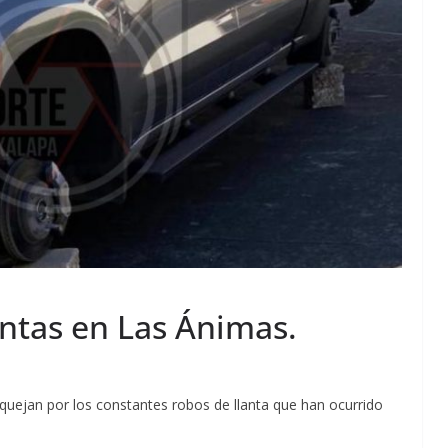
antas en Las Ánimas.
 quejan por los constantes robos de llanta que han ocurrido