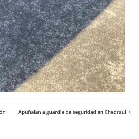
ión
Apuñalan a guardia de seguridad en Chedraui
Unamos
fuerzas
Regreso a
para que
Clases con