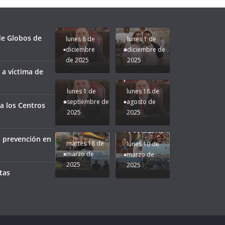
le vaya
Gobernadora
Apoyo y
Pongamos
bien a
Rocío Nahle:
Compromiso:
a Veracruz
Veracruz.
un año
Seguimos la
de moda;
Ruta que
San
 de Globos de
lunes 8 de
lunes 1 de
Marca
Andrés
diciembre
diciembre de
Nuestra
Tuxtla
de 2025
2025
Gobernadora
estará
 a víctima de
Rocío Nahle.
presente.
lunes 1 de
lunes 18 de
septiembre de
agosto de
a los Centros
2025
2025
¡Mucha
Difamación
Presidenta!
a prevención en
martes 18 de
lunes 10 de
marzo de
marzo de
2025
2025
tas