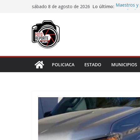
Saltar
Lo último:
Maestros y 
sábado 8 de agosto de 2026
al
irregularida
San Andrés T
contenido
de Papel
Fiscalía rea
de “cártel i
Ayuntamient
Centros Co
Impulsa Ayu
en la niñez 
POLICIACA
ESTADO
MUNICIPIOS