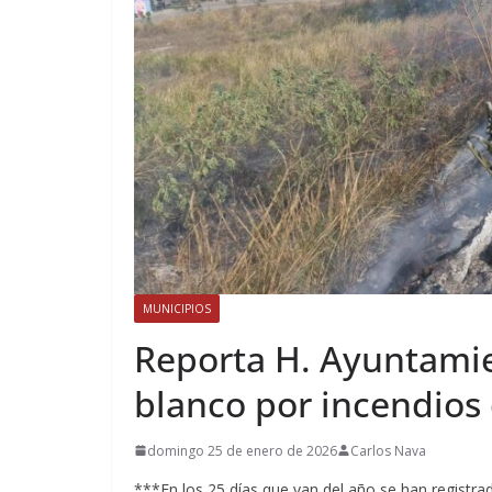
MUNICIPIOS
Reporta H. Ayuntamie
blanco por incendios 
domingo 25 de enero de 2026
Carlos Nava
***En los 25 días que van del año se han registra