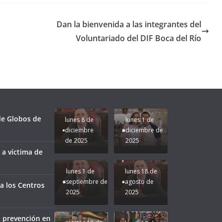
Dan la bienvenida a las integrantes del
Voluntariado del DIF Boca del Río
Unamos
fuerzas
Regreso a
para que
Clases con
le vaya
Gobernadora
Apoyo y
Pongamos
bien a
Rocío Nahle:
Compromiso:
a Veracruz
Veracruz.
un año
Seguimos la
de moda;
Ruta que
San
 de Globos de
lunes 8 de
lunes 1 de
Marca
Andrés
diciembre
diciembre de
Nuestra
Tuxtla
de 2025
2025
Gobernadora
estará
 a víctima de
Rocío Nahle.
presente.
lunes 1 de
lunes 18 de
septiembre de
agosto de
a los Centros
2025
2025
¡Mucha
Difamación
Presidenta!
a prevención en