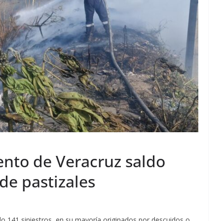
nto de Veracruz saldo
de pastizales
do 141 siniestros, en su mayoría originados por descuidos o