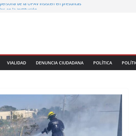
persona de la UPAV insisten en presuntas
des en la institución
uxtla alista su Festival Internacional de Globos
liza restitución provisional de inmueble a víctima
nmobiliario” en Xalapa
o de Xalapa acerca servicios de salud a los
munitarios
ntamiento de Veracruz la cultura de la prevención
del municipio
VIALIDAD
DENUNCIA CIUDADANA
POLÍTICA
POLÍTI