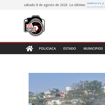
Saltar
Lo último:
Maestros y 
sábado 8 de agosto de 2026
al
irregularida
San Andrés T
contenido
de Papel
Fiscalía rea
de “cártel i
Ayuntamient
Centros Co
Impulsa Ayu
en la niñez 
POLICIACA
ESTADO
MUNICIPIOS