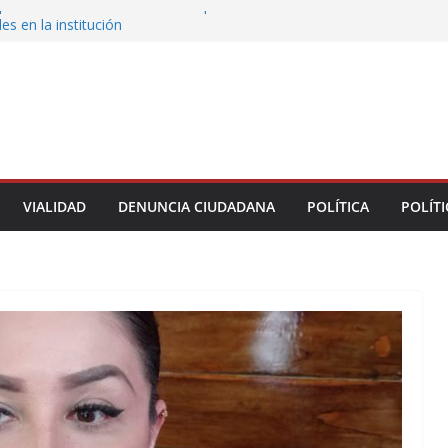
persona de la UPAV insisten en presuntas
des en la institución
uxtla alista su Festival Internacional de Globos
liza restitución provisional de inmueble a víctima
nmobiliario” en Xalapa
o de Xalapa acerca servicios de salud a los
munitarios
ntamiento de Veracruz la cultura de la prevención
del municipio
VIALIDAD
DENUNCIA CIUDADANA
POLÍTICA
POLÍTI