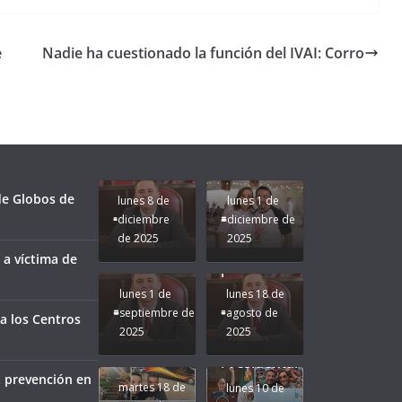
e
Nadie ha cuestionado la función del IVAI: Corro
Unamos
fuerzas
Regreso a
para que
Clases con
le vaya
Gobernadora
Apoyo y
Pongamos
bien a
Rocío Nahle:
Compromiso:
a Veracruz
Veracruz.
un año
Seguimos la
de moda;
Ruta que
San
 de Globos de
lunes 8 de
lunes 1 de
Marca
Andrés
diciembre
diciembre de
Nuestra
Tuxtla
de 2025
2025
Gobernadora
estará
 a víctima de
Rocío Nahle.
presente.
lunes 1 de
lunes 18 de
septiembre de
agosto de
a los Centros
2025
2025
¡Mucha
Difamación
Presidenta!
a prevención en
martes 18 de
lunes 10 de