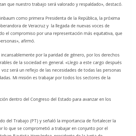
zan que nuestro trabajo será valorado y respaldado», destacó.
einbaum como primera Presidenta de la República, la próxima
oberandora de Veracruz y la llegada de nuevas voces de
o el compromiso por una representación más equitativa, que
personas», afirmó.
 incansablemente por la paridad de género, por los derechos
rables de la sociedad en general. «Llego a este cargo después
voz será un reflejo de las necesidades de todas las personas
dadas. Mi misión es trabajar por todos los sectores de la
ación dentro del Congreso del Estado para avanzar en los
do del Trabajo (PT) y señaló la importancia de fortalecer la
or lo que se comprometió a trabajar en conjunto por el
steban Bautista Hernández, presidente de la Junta de