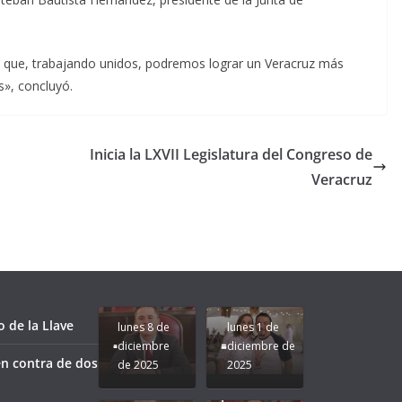
e que, trabajando unidos, podremos lograr un Veracruz más
s», concluyó.
Inicia la LXVII Legislatura del Congreso de
Veracruz
Unamos
fuerzas
Regreso a
para que
Clases con
le vaya
Gobernadora
Apoyo y
Pongamos
bien a
Rocío Nahle:
Compromiso:
a Veracruz
Veracruz.
un año
Seguimos la
de moda;
Ruta que
San
 de la Llave
lunes 8 de
lunes 1 de
Marca
Andrés
diciembre
diciembre de
Nuestra
Tuxtla
n contra de dos
de 2025
2025
Gobernadora
estará
Rocío Nahle.
presente.