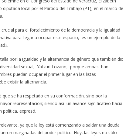
n Solemne en el Congreso del Estado de Veracruz, Elízabeth
diputada local por el Partido del Trabajo (PT), en el marco de
a.
rucial para el fortalecimiento de la democracia y la igualdad
ativa para llegar a ocupar este espacio, es un ejemplo de la
dad».
talla por la igualdad y la alternancia de género que también dio
la diversidad sexual, Yatzuri Lozano, porque ambas han
ombres puedan ocupar el primer lugar en las listas
be existir la alternancia.
dad que se ha respetado en su conformación, sino por la
mayor representación; siendo así un avance significativo hacia
 política, expresó.
 relevante, ya que la ley está comenzando a saldar una deuda
ueron marginadas del poder político. Hoy, las leyes no sólo