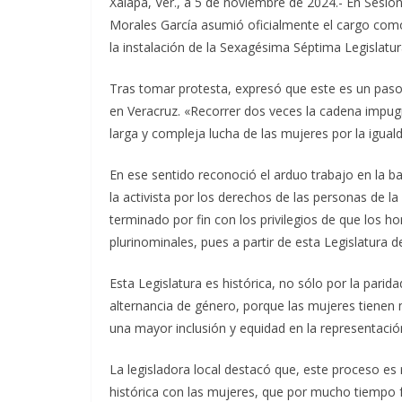
Xalapa, Ver., a 5 de noviembre de 2024.- En Sesió
Morales García asumió oficialmente el cargo como 
la instalación de la Sexagésima Séptima Legislatur
Tras tomar protesta, expresó que este es un paso c
en Veracruz. «Recorrer dos veces la cadena impugn
larga y compleja lucha de las mujeres por la igual
En ese sentido reconoció el arduo trabajo en la ba
la activista por los derechos de las personas de 
terminado por fin con los privilegios de que los h
plurinominales, pues a partir de esta Legislatura de
Esta Legislatura es histórica, no sólo por la pari
alternancia de género, porque las mujeres tienen 
una mayor inclusión y equidad en la representación
La legisladora local destacó que, este proceso es
histórica con las mujeres, que por mucho tiempo f