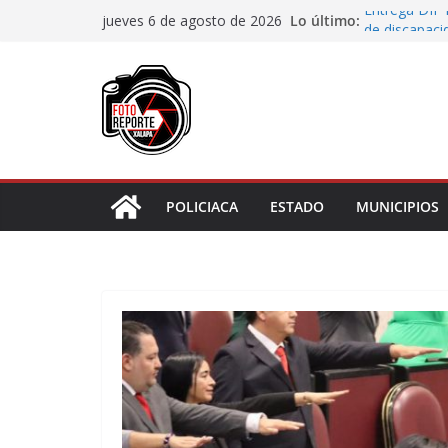
Saltar
Lo último:
Entrega DIF 
jueves 6 de agosto de 2026
al
de discapaci
Accidente en
contenido
Llave
Aprueba Con
de dos muní
Desaforan a 
En Rincón de
representar r
POLICIACA
ESTADO
MUNICIPIOS