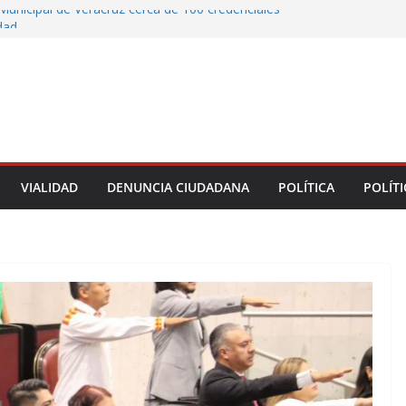
Municipal de Veracruz cerca de 100 credenciales
dad
tre motocicleta y automóvil en Ignacio de la
greso Declaraciones de Procedencia en contra
cipes
alcalde de Úrsulo Galván
 la Marquesa hubo retiro de árboles por
iesgos; no es tala ilegal
VIALIDAD
DENUNCIA CIUDADANA
POLÍTICA
POLÍTI