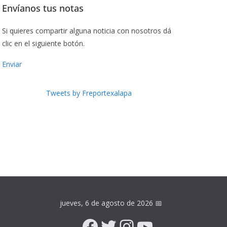
Envíanos tus notas
Si quieres compartir alguna noticia con nosotros dá
clic en el siguiente botón.
Enviar
Tweets by Freportexalapa
jueves, 6 de agosto de 2026
📅
Facebook
Twitter
Instagram
YouTube