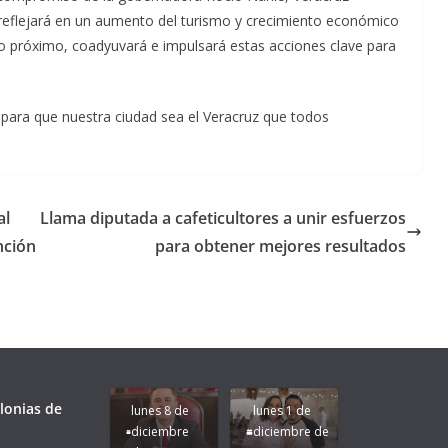
eflejará en un aumento del turismo y crecimiento económico
ero próximo, coadyuvará e impulsará estas acciones clave para
para que nuestra ciudad sea el Veracruz que todos
al
Llama diputada a cafeticultores a unir esfuerzos
nción
para obtener mejores resultados
Unamos
fuerzas
Regreso a
para que
Clases con
le vaya
Gobernadora
Apoyo y
Pongamos
bien a
Rocío Nahle:
Compromiso:
a Veracruz
Veracruz.
un año
Seguimos la
de moda;
Ruta que
San
lonias de
lunes 8 de
lunes 1 de
Marca
Andrés
diciembre
diciembre de
Nuestra
Tuxtla