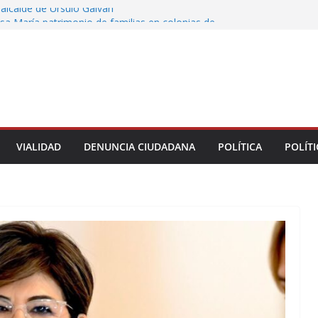
alcalde de Úrsulo Galván
sa María patrimonio de familias en colonias de
 entrega de escrituras
recto define las prioridades de obras y servicios
través del Día del Pueblo
tre motocicleta y automóvil en Ignacio de la
greso Declaraciones de Procedencia en contra
cipes
VIALIDAD
DENUNCIA CIUDADANA
POLÍTICA
POLÍTI