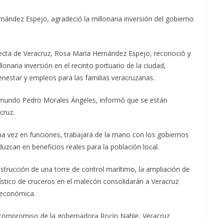
nández Espejo, agradeció la millonaria inversión del gobierno
 electa de Veracruz, Rosa María Hernández Espejo, reconoció y
onaria inversión en el recinto portuario de la ciudad,
enestar y empleos para las familias veracruzanas.
Raymundo Pedro Morales Ángeles, informó que se están
cruz.
a vez en funciones, trabajará de la mano con los gobiernos
duzcan en beneficios reales para la población local.
strucción de una torre de control marítimo, la ampliación de
rístico de cruceros en el malecón consolidarán a Veracruz
 económica.
l compromiso de la gobernadora Rocío Nahle, Veracruz