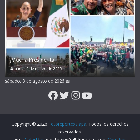
¡Mucha Presidenta!
lunes 10 de marzo de 2025
sábado, 8 de agosto de 2026
📅
Facebook
Twitter
Instagram
YouTube
Copyright © 2026
Fotoreportexalapa
. Todos los derechos
reservados.
Tema:
ColorMag
por ThemeGrill. Funciona con
WordPress
.