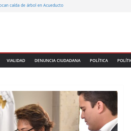
vocan caída de árbol en Acueducto
ón con justicia social, mil 800 personas de siete
eciben Apoyo a la Palabra: Rocío Nahle
 entrega 33 kilómetros completamente
s de la carretera Álamo–Tihuatlán
 Rocío Nahle cumple con la construcción del
ención Múltiple en Tepetzintla
toman el Palacio Municipal de Naolinco por
nto de obra y falta de pago
VIALIDAD
DENUNCIA CIUDADANA
POLÍTICA
POLÍTI