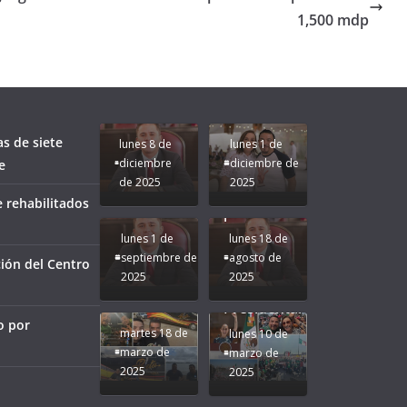
1,500 mdp
Unamos
fuerzas
Regreso a
para que
Clases con
le vaya
Gobernadora
Apoyo y
Pongamos
bien a
Rocío Nahle:
Compromiso:
a Veracruz
Veracruz.
un año
Seguimos la
de moda;
Ruta que
San
as de siete
lunes 8 de
lunes 1 de
Marca
Andrés
diciembre
diciembre de
e
Nuestra
Tuxtla
de 2025
2025
Gobernadora
estará
 rehabilitados
Rocío Nahle.
presente.
lunes 1 de
lunes 18 de
septiembre de
agosto de
ión del Centro
2025
2025
¡Mucha
Difamación
Presidenta!
o por
martes 18 de
lunes 10 de
marzo de
marzo de
2025
2025