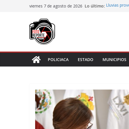
Saltar
Lo último:
Lluvias pro
viernes 7 de agosto de 2026
al
Transformaci
municipios r
contenido
Rocío Nahle
rehabilitado
Gobernadora
Centro de At
Habitantes 
incumplimie
POLICIACA
ESTADO
MUNICIPIOS