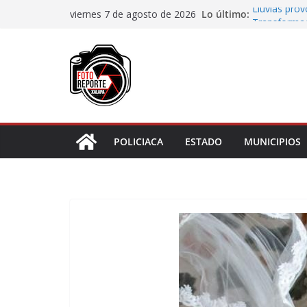
Saltar
Lo último:
Lluvias pro
viernes 7 de agosto de 2026
al
Transformaci
municipios r
contenido
Rocío Nahle
rehabilitado
Gobernadora
Centro de At
Habitantes 
incumplimie
POLICIACA
ESTADO
MUNICIPIOS