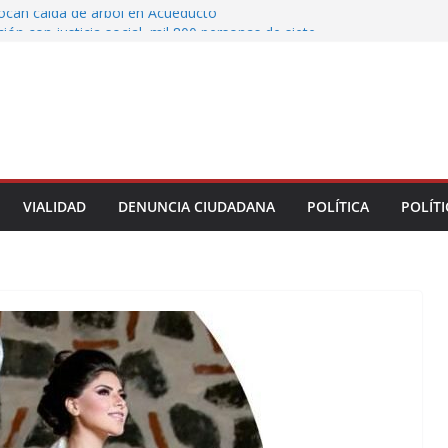
vocan caída de árbol en Acueducto
ón con justicia social, mil 800 personas de siete
eciben Apoyo a la Palabra: Rocío Nahle
 entrega 33 kilómetros completamente
s de la carretera Álamo–Tihuatlán
 Rocío Nahle cumple con la construcción del
ención Múltiple en Tepetzintla
toman el Palacio Municipal de Naolinco por
nto de obra y falta de pago
VIALIDAD
DENUNCIA CIUDADANA
POLÍTICA
POLÍTI