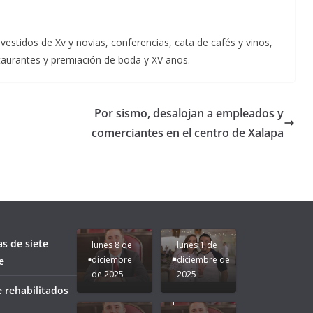
estidos de Xv y novias, conferencias, cata de cafés y vinos,
estaurantes y premiación de boda y XV años.
Por sismo, desalojan a empleados y
comerciantes en el centro de Xalapa
Unamos
fuerzas
Regreso a
para que
Clases con
le vaya
Gobernadora
Apoyo y
Pongamos
bien a
Rocío Nahle:
Compromiso:
a Veracruz
Veracruz.
un año
Seguimos la
de moda;
Ruta que
San
as de siete
lunes 8 de
lunes 1 de
Marca
Andrés
diciembre
diciembre de
e
Nuestra
Tuxtla
de 2025
2025
Gobernadora
estará
 rehabilitados
Rocío Nahle.
presente.