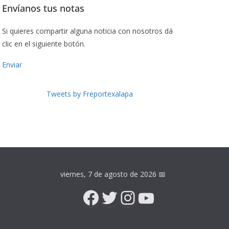
Envíanos tus notas
Si quieres compartir alguna noticia con nosotros dá
clic en el siguiente botón.
Enviar
Tweets by Freportexalapa
viernes, 7 de agosto de 2026
📅
Facebook
Twitter
Instagram
YouTube