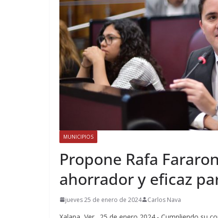
MUNICIPIOS
Propone Rafa Fararoni
ahorrador y eficaz pa
jueves 25 de enero de 2024
Carlos Nava
Xalapa, Ver., 25 de enero 2024.- Cumpliendo su c