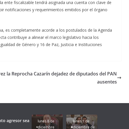
da ente fiscalizable tendrá asignada una cuenta con clave de
ibir notificaciones y requerimientos emitidos por el órgano
orma, es completamente acorde a los postulados de la Agenda
ta contribuye a alinear el marco legislativo hacia los
gualdad de Género y 16 de Paz, Justicia e Instituciones
ez la
Reprocha Cazarín dejadez de diputados del PAN
ausentes
Unamos
fuerzas
Regreso a
para que
Clases con
le vaya
Gobernadora
Apoyo y
Pongamos
bien a
Rocío Nahle:
Compromiso:
a Veracruz
Veracruz.
un año
Seguimos la
de moda;
Ruta que
San
nto agresor sea
lunes 8 de
lunes 1 de
Marca
Andrés
diciembre
diciembre de