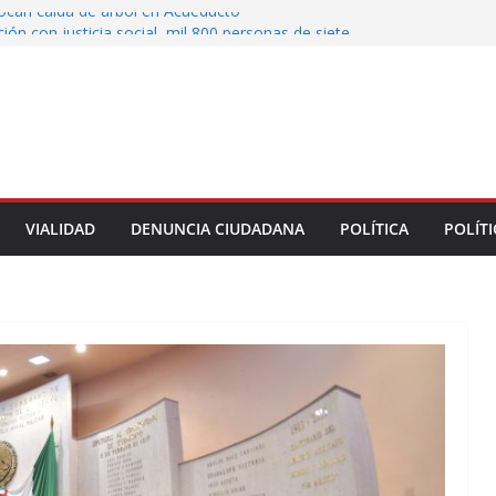
vocan caída de árbol en Acueducto
ón con justicia social, mil 800 personas de siete
eciben Apoyo a la Palabra: Rocío Nahle
 entrega 33 kilómetros completamente
s de la carretera Álamo–Tihuatlán
 Rocío Nahle cumple con la construcción del
ención Múltiple en Tepetzintla
toman el Palacio Municipal de Naolinco por
nto de obra y falta de pago
VIALIDAD
DENUNCIA CIUDADANA
POLÍTICA
POLÍTI