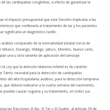
de las cardiopatías congénitas, a efecto de garantizar la
luar el impacto presupuestal que este Decreto implicaría a las
nómicos que conllevaría el tratamiento de las y los pacientes
 significaría un diagnóstico tardío.
un análisis comparado de la normatividad estatal con la de
e México, Durango, Hidalgo, Jalisco, Morelos, Nuevo León,
an una u otra variante de aplicación del tamizaje.
n la Ley que la atención Materno-infantil es de carácter
 de Tamiz: neonatal para la detección de cardiopatías
ntes del alta hospitalaria; auditivo, para la detección temprana
o, que deberá realizarse a la cuarta semana del nacimiento,
e puedan causar ceguera y su tratamiento, en todos sus
ona las fracciones III Bis, III Ter y III Quater, al Artículo 59 de