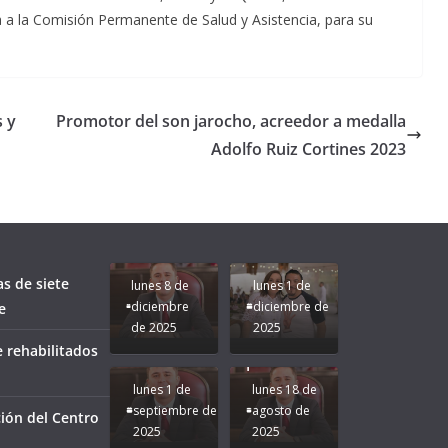
a a la Comisión Permanente de Salud y Asistencia, para su
s y
Promotor del son jarocho, acreedor a medalla
Adolfo Ruiz Cortines 2023
Unamos
fuerzas
Regreso a
para que
Clases con
le vaya
Gobernadora
Apoyo y
Pongamos
bien a
Rocío Nahle:
Compromiso:
a Veracruz
Veracruz.
un año
Seguimos la
de moda;
Ruta que
San
as de siete
lunes 8 de
lunes 1 de
Marca
Andrés
diciembre
diciembre de
e
Nuestra
Tuxtla
de 2025
2025
Gobernadora
estará
 rehabilitados
Rocío Nahle.
presente.
lunes 1 de
lunes 18 de
septiembre de
agosto de
ión del Centro
2025
2025
¡Mucha