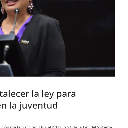
alecer la ley para
en la juventud
icionaría la fracción II Bis al Artículo 21 de la Ley del Sistema