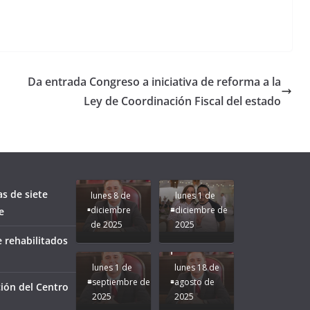
Da entrada Congreso a iniciativa de reforma a la
Ley de Coordinación Fiscal del estado
Unamos
fuerzas
Regreso a
para que
Clases con
le vaya
Gobernadora
Apoyo y
Pongamos
bien a
Rocío Nahle:
Compromiso:
a Veracruz
Veracruz.
un año
Seguimos la
de moda;
Ruta que
San
as de siete
lunes 8 de
lunes 1 de
Marca
Andrés
diciembre
diciembre de
e
Nuestra
Tuxtla
de 2025
2025
Gobernadora
estará
 rehabilitados
Rocío Nahle.
presente.
lunes 1 de
lunes 18 de
septiembre de
agosto de
ión del Centro
2025
2025
¡Mucha