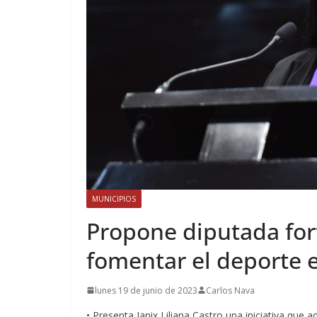
MUNICIPIOS
Propone diputada fort
fomentar el deporte 
lunes 19 de junio de 2023
Carlos Nava
• Presenta Janix Liliana Castro una iniciativa que ad