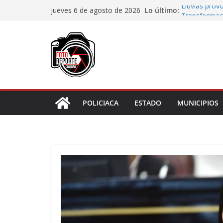
Saltar
Lo último:
Lluvias prov
jueves 6 de agosto de 2026
al
Transformaci
municipios r
contenido
Rocío Nahle
rehabilitado
Gobernadora 
Centro de At
Habitantes t
incumplimien
POLICIACA
ESTADO
MUNICIPIOS