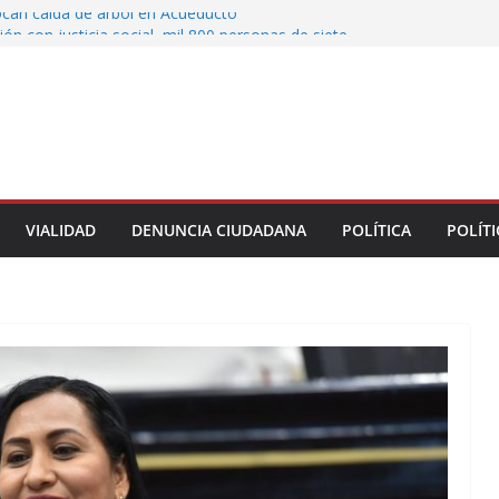
ocan caída de árbol en Acueducto
ón con justicia social, mil 800 personas de siete
eciben Apoyo a la Palabra: Rocío Nahle
 entrega 33 kilómetros completamente
s de la carretera Álamo–Tihuatlán
Rocío Nahle cumple con la construcción del
ención Múltiple en Tepetzintla
oman el Palacio Municipal de Naolinco por
to de obra y falta de pago
VIALIDAD
DENUNCIA CIUDADANA
POLÍTICA
POLÍTI