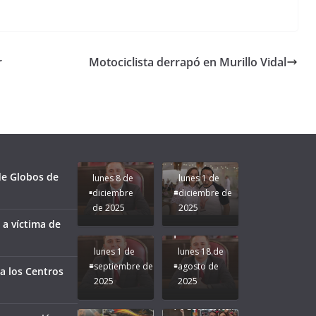
r
Motociclista derrapó en Murillo Vidal
Unamos
fuerzas
Regreso a
para que
Clases con
le vaya
Gobernadora
Apoyo y
Pongamos
bien a
Rocío Nahle:
Compromiso:
a Veracruz
Veracruz.
un año
Seguimos la
de moda;
Ruta que
San
 de Globos de
lunes 8 de
lunes 1 de
Marca
Andrés
diciembre
diciembre de
Nuestra
Tuxtla
de 2025
2025
Gobernadora
estará
 a víctima de
Rocío Nahle.
presente.
lunes 1 de
lunes 18 de
septiembre de
agosto de
a los Centros
2025
2025
¡Mucha
Difamación
Presidenta!