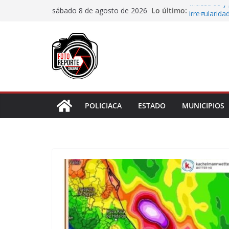
Saltar
Lo último:
Maestros y 
sábado 8 de agosto de 2026
al
irregularida
San Andrés T
contenido
de Papel
Fiscalía rea
de “cártel i
Ayuntamient
Centros Co
Impulsa Ayu
en la niñez 
POLICIACA
ESTADO
MUNICIPIOS