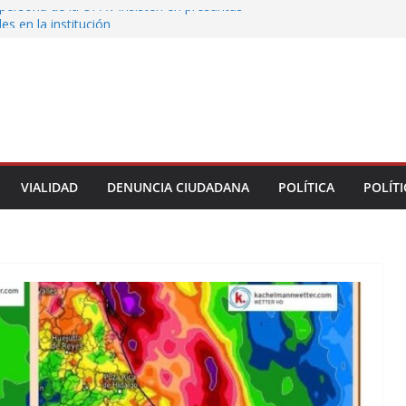
persona de la UPAV insisten en presuntas
des en la institución
uxtla alista su Festival Internacional de Globos
liza restitución provisional de inmueble a víctima
nmobiliario” en Xalapa
o de Xalapa acerca servicios de salud a los
munitarios
ntamiento de Veracruz la cultura de la prevención
del municipio
VIALIDAD
DENUNCIA CIUDADANA
POLÍTICA
POLÍTI