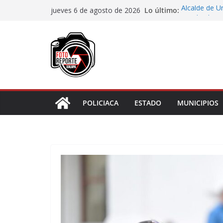
Saltar
Lo último:
Alcalde de Ú
jueves 6 de agosto de 2026
al
concluir la 
Aprueba Con
contenido
de dos muní
Desaforan a 
En Rincón de
representar r
Entrega DIF 
de discapaci
POLICIACA
ESTADO
MUNICIPIOS