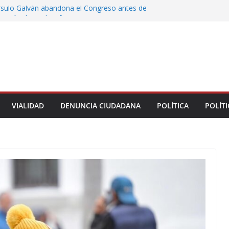
rsulo Galván abandona el Congreso antes de
votación de su desafuero
greso Declaraciones de Procedencia en contra
cipes
alcalde de Úrsulo Galván
 la Marquesa hubo retiro de árboles por
iesgos; no es tala ilegal
Municipal de Veracruz cerca de 100 credenciales
dad
VIALIDAD
DENUNCIA CIUDADANA
POLÍTICA
POLÍTI