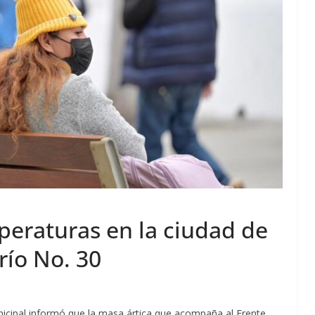
peraturas en la ciudad de
río No. 30
unicipal informó que la masa ártica que acompaña al Frente