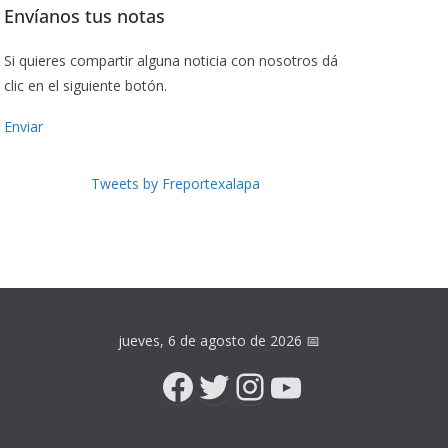
Envíanos tus notas
Si quieres compartir alguna noticia con nosotros dá
clic en el siguiente botón.
Enviar
Tweets by Freportexalapa
jueves, 6 de agosto de 2026
📅
Facebook
Twitter
Instagram
YouTube