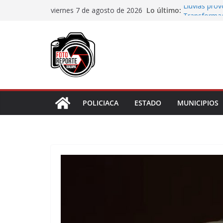
Saltar
Lo último:
Lluvias pro
viernes 7 de agosto de 2026
al
Transformaci
municipios r
contenido
Rocío Nahle
rehabilitado
Gobernadora
Centro de At
Habitantes 
incumplimie
POLICIACA
ESTADO
MUNICIPIOS