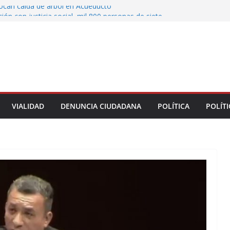
vocan caída de árbol en Acueducto
ón con justicia social, mil 800 personas de siete
eciben Apoyo a la Palabra: Rocío Nahle
 entrega 33 kilómetros completamente
s de la carretera Álamo–Tihuatlán
 Rocío Nahle cumple con la construcción del
ención Múltiple en Tepetzintla
toman el Palacio Municipal de Naolinco por
nto de obra y falta de pago
VIALIDAD
DENUNCIA CIUDADANA
POLÍTICA
POLÍTI