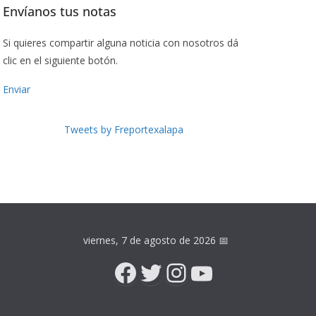
Envíanos tus notas
Si quieres compartir alguna noticia con nosotros dá
clic en el siguiente botón.
Enviar
Tweets by Freportexalapa
viernes, 7 de agosto de 2026
📅
Facebook
Twitter
Instagram
YouTube