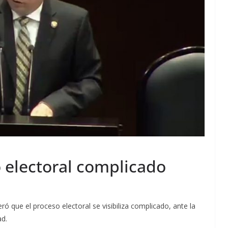
o electoral complicado
ró que el proceso electoral se visibiliza complicado, ante la
ad.