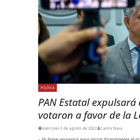
POLÍTICA
PAN Estatal expulsará 
votaron a favor de la 
miércoles 3 de agosto de 2022
Carlos Nava
– En breve sesionará para iniciar formalmente el 