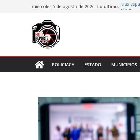
Saltar
Lo último:
Más espac
miércoles 5 de agosto de 2026
al
al 100»
Cambio en
contenido
el inicio 
Avanzan p
de Rocío
Inicia Ay
Zapata; 
Camión de
choque
POLICIACA
ESTADO
MUNICIPIOS