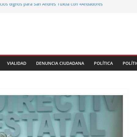
ios dignos para San Andrés Tuxtla con «Andadores
 la SEV no debe afectar la atención al magisterio ni
del ciclo escolar: José Reveriano Marín
royectos para la ciudad de Veracruz con el impulso
 Nahle
untamiento pavimentación en la colonia Emiliano
Daniela Griego cumple el compromiso
 los Ulúa termina con el frente destrozado tras
VIALIDAD
DENUNCIA CIUDADANA
POLÍTICA
POLÍTI