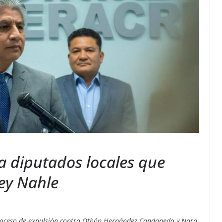
a diputados locales que
Ley Nahle
proceso de expulsión contra Othón Hernández Candanedo y Nora