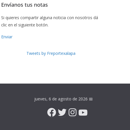
Envíanos tus notas
Si quieres compartir alguna noticia con nosotros dá
clic en el siguiente botón.
Enviar
Tweets by Freportexalapa
jueves, 6 de agosto de 2026
📅
Facebook
Twitter
Instagram
YouTube