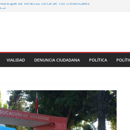
Municipal de Veracruz cerca de 100 credenciales
dad
tre motocicleta y automóvil en Ignacio de la
greso Declaraciones de Procedencia en contra
cipes
alcalde de Úrsulo Galván
 la Marquesa hubo retiro de árboles por
iesgos; no es tala ilegal
VIALIDAD
DENUNCIA CIUDADANA
POLÍTICA
POLÍTI