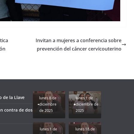
tica
Invitan a mujeres a conferencia sobre
ión
prevención del cáncer cervicouterino
Unamos
fuerzas
Regreso a
para que
Clases con
le vaya
Gobernadora
Apoyo y
Pongamos
bien a
Rocío Nahle:
Compromiso:
a Veracruz
Veracruz.
un año
Seguimos la
de moda;
Ruta que
San
 de la Llave
lunes 8 de
lunes 1 de
Marca
Andrés
diciembre
diciembre de
Nuestra
Tuxtla
n contra de dos
de 2025
2025
Gobernadora
estará
Rocío Nahle.
presente.
lunes 1 de
lunes 18 de