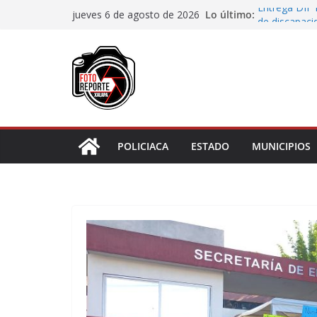
Saltar
Lo último:
Entrega DIF 
jueves 6 de agosto de 2026
al
de discapaci
Accidente en
contenido
Llave
Aprueba Con
de dos muní
Desaforan a 
En Rincón de
representar r
POLICIACA
ESTADO
MUNICIPIOS