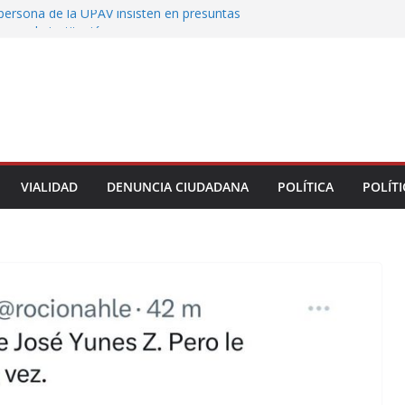
persona de la UPAV insisten en presuntas
es en la institución
uxtla alista su Festival Internacional de Globos
liza restitución provisional de inmueble a víctima
nmobiliario” en Xalapa
 de Xalapa acerca servicios de salud a los
unitarios
tamiento de Veracruz la cultura de la prevención
del municipio
VIALIDAD
DENUNCIA CIUDADANA
POLÍTICA
POLÍTI