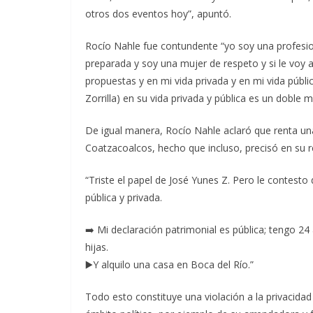
otros dos eventos hoy”, apuntó.
Rocío Nahle fue contundente “yo soy una profesion
preparada y soy una mujer de respeto y si le voy 
propuestas y en mi vida privada y en mi vida públ
Zorrilla) en su vida privada y pública es un doble m
De igual manera, Rocío Nahle aclaró que renta una
Coatzacoalcos, hecho que incluso, precisó en su re
“Triste el papel de José Yunes Z. Pero le contesto
pública y privada.
➡️ Mi declaración patrimonial es pública; tengo 
hijas.
▶️Y alquilo una casa en Boca del Río.”
Todo esto constituye una violación a la privacida