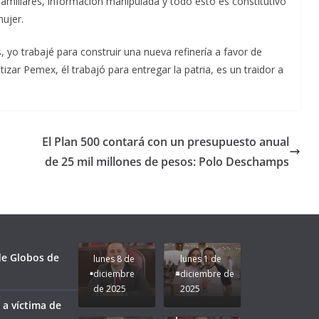
familiares, información manipulada y todo esto es constitutivo
ujer.
 yo trabajé para construir una nueva refinería a favor de
tizar Pemex, él trabajó para entregar la patria, es un traidor a
El Plan 500 contará con un presupuesto anual
de 25 mil millones de pesos: Polo Deschamps
Unamos
fuerzas
Regreso a
para que
Clases con
le vaya
Gobernadora
Apoyo y
Pongamos
bien a
Rocío Nahle:
Compromiso:
a Veracruz
Veracruz.
un año
Seguimos la
de moda;
Ruta que
San
 de Globos de
lunes 8 de
lunes 1 de
Marca
Andrés
diciembre
diciembre de
Nuestra
Tuxtla
de 2025
2025
Gobernadora
estará
 a víctima de
Rocío Nahle.
presente.