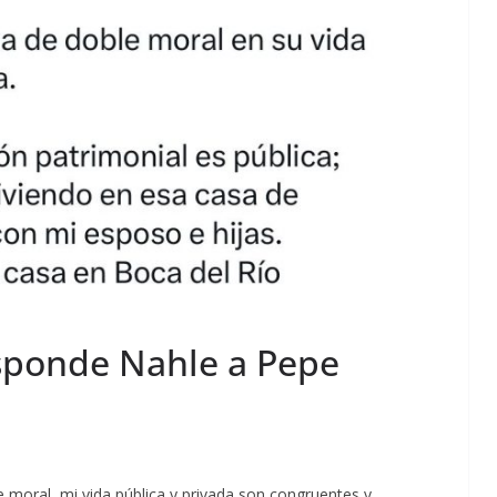
sponde Nahle a Pepe
 moral, mi vida pública y privada son congruentes y