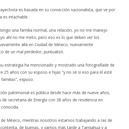
trayectoria es basada en su convicción nacionalista, que ve por
a es intachable.
 tengo una familia normal, una relación, yo no me manejo
 yo ahí no me meto, pero eso es lo que deben ver los
o nuevamente allá en Ciudad de México, nuevamente
co de un mal perdedor, puntualizó.
n su estrategia ha mencionado y mostrado una fotografíade de
 25 años con su esposo e hijas “y no sé si eso para él esté
amilias”, expuso.
ción patrimonial es pública desde hace más de nueve años,
 de secretaria de Energía con 38 años de residencia en
 conocida.
d de México, mientras nosotros estamos trabajando a ras de
contenta, de buenas, y vamos más tarde a Tamiahua y a