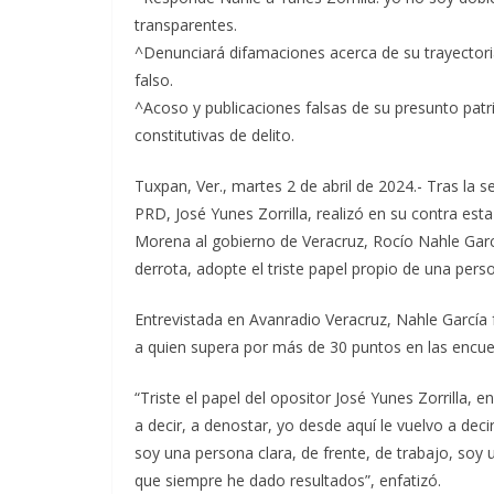
transparentes.
^Denunciará difamaciones acerca de su trayectoria
falso.
^Acoso y publicaciones falsas de su presunto patr
constitutivas de delito.
Tuxpan, Ver., martes 2 de abril de 2024.- Tras la 
PRD, José Yunes Zorrilla, realizó en su contra esta
Morena al gobierno de Veracruz, Rocío Nahle Garc
derrota, adopte el triste papel propio de una perso
Entrevistada en Avanradio Veracruz, Nahle García 
a quien supera por más de 30 puntos en las encue
“Triste el papel del opositor José Yunes Zorrilla, 
a decir, a denostar, yo desde aquí le vuelvo a de
soy una persona clara, de frente, de trabajo, soy
que siempre he dado resultados”, enfatizó.