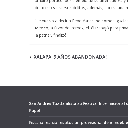
ámbito político, por ejemplo de su arrendadora y 
de acoso y diversos delitos, además, contra una m
“Le vuelvo a decir a Pepe Yunes: no somos iguales,
México, a favor de Pemex, él, él trabajó para priva
la patria”, finalizó.
XALAPA, 9 AÑOS ABANDONADA!
San Andrés Tuxtla alista su Festival Internacional
Papel
Fiscalía realiza restitución provisional de inmueble