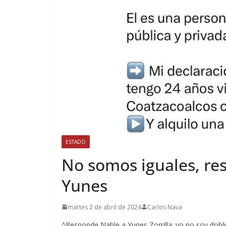
ESTADO
No somos iguales, re
Yunes
martes 2 de abril de 2024
Carlos Nava
^Responde Nahle a Yunes Zorrilla: yo no soy doble