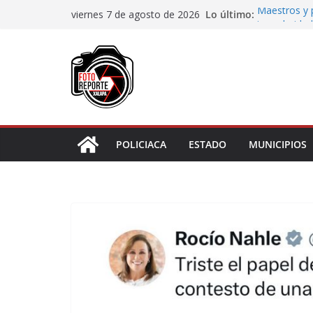
Saltar
Lo último:
Maestros y 
viernes 7 de agosto de 2026
al
irregularidad
San Andrés T
contenido
de Papel
Fiscalía rea
de “cártel i
Ayuntamiento
Centros Com
Impulsa Ayun
en la niñez 
POLICIACA
ESTADO
MUNICIPIOS