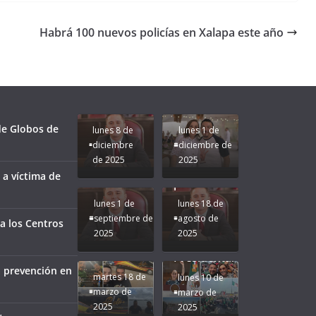
Habrá 100 nuevos policías en Xalapa este año
Unamos
fuerzas
Regreso a
para que
Clases con
le vaya
Gobernadora
Apoyo y
Pongamos
bien a
Rocío Nahle:
Compromiso:
a Veracruz
Veracruz.
un año
Seguimos la
de moda;
Ruta que
San
 de Globos de
lunes 8 de
lunes 1 de
Marca
Andrés
diciembre
diciembre de
Nuestra
Tuxtla
de 2025
2025
Gobernadora
estará
 a víctima de
Rocío Nahle.
presente.
lunes 1 de
lunes 18 de
septiembre de
agosto de
a los Centros
2025
2025
¡Mucha
Difamación
Presidenta!
a prevención en
martes 18 de
lunes 10 de
marzo de
marzo de
2025
2025