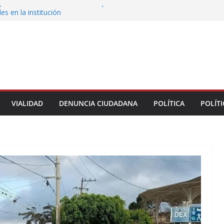
persona de la UPAV insisten en presuntas
des en la institución
uxtla alista su Festival Internacional de Globos
liza restitución provisional de inmueble a víctima
nmobiliario” en Xalapa
o de Xalapa acerca servicios de salud a los
munitarios
ntamiento de Veracruz la cultura de la prevención
del municipio
VIALIDAD
DENUNCIA CIUDADANA
POLÍTICA
POLÍTI