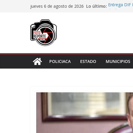
Saltar
Lo último:
Entrega DIF 
jueves 6 de agosto de 2026
al
de discapaci
Accidente en
contenido
Llave
Aprueba Con
de dos muní
Desaforan a 
En Rincón de
representar r
POLICIACA
ESTADO
MUNICIPIOS