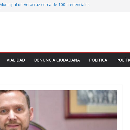
Municipal de Veracruz cerca de 100 credenciales
dad
tre motocicleta y automóvil en Ignacio de la
greso Declaraciones de Procedencia en contra
cipes
alcalde de Úrsulo Galván
 la Marquesa hubo retiro de árboles por
iesgos; no es tala ilegal
VIALIDAD
DENUNCIA CIUDADANA
POLÍTICA
POLÍTI