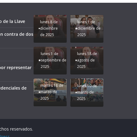
le vaya
Gobernadora
Apoyo y
Pongamos
bien a
Rocío Nahle:
Compromiso:
a Veracruz
Veracruz.
un año
Seguimos la
de moda;
Ruta que
San
 de la Llave
lunes 8 de
lunes 1 de
Marca
Andrés
diciembre
diciembre de
Nuestra
Tuxtla
n contra de dos
de 2025
2025
Gobernadora
estará
Rocío Nahle.
presente.
lunes 1 de
lunes 18 de
septiembre de
agosto de
2025
2025
por representar
¡Mucha
Difamación
Presidenta!
martes 18 de
lunes 10 de
edenciales de
marzo de
marzo de
2025
2025
echos reservados.
Press
.