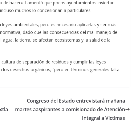
eja de hacer». Lamentó que pocos ayuntamientos inviertan
 incluso muchos lo concesionan a particulares.
leyes ambientales, pero es necesario aplicarlas y ser más
a normativa, dado que las consecuencias del mal manejo de
 agua, la tierra, se afectan ecosistemas y la salud de la
ultura de separación de residuos y cumplir las leyes
n los desechos orgánicos, “pero en términos generales falta
e
Congreso del Estado entrevistará mañana
xtla
martes aaspirantes a comisionado de Atención
Integral a Víctimas
Unamos
fuerzas
Regreso a
para que
Clases con