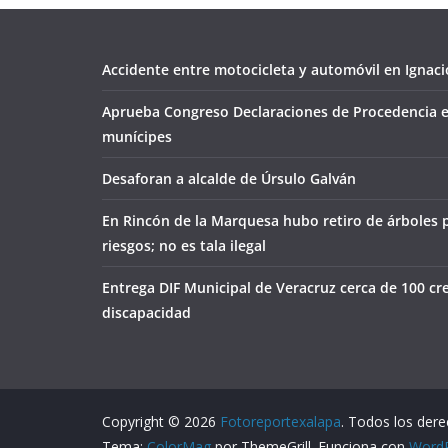
Accidente entre motocicleta y automóvil en Ignacio
Aprueba Congreso Declaraciones de Procedencia e
munícipes
Desaforan a alcalde de Úrsulo Galván
En Rincón de la Marquesa hubo retiro de árboles 
riesgos; no es tala ilegal
Entrega DIF Municipal de Veracruz cerca de 100 cr
discapacidad
Copyright © 2026
Fotoreportexalapa
. Todos los der
Tema:
ColorMag
por ThemeGrill. Funciona con
Word