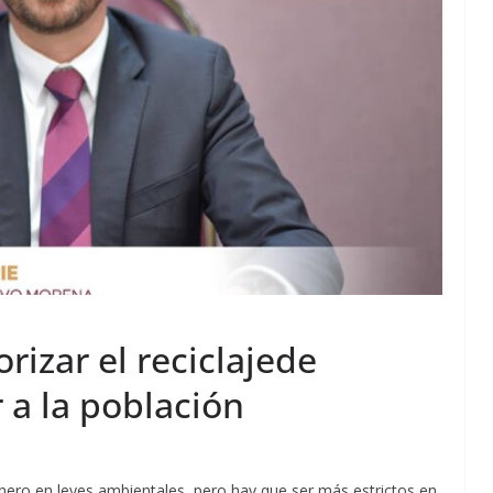
rizar el reciclajede
 a la población
onero en leyes ambientales, pero hay que ser más estrictos en