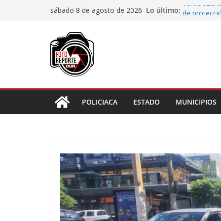
Saltar
Lo último:
Veracruzana
sábado 8 de agosto de 2026
al
de protecci
Autoridades
contenido
Blanca; dan
Accidente e
materiales
Choque vehi
Agradecen c
actividades 
POLICIACA
ESTADO
MUNICIPIOS