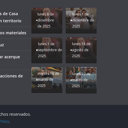
bien a
Rocío Nahle:
Compromiso:
a Veracruz
Veracruz.
un año
Seguimos la
de moda;
Ruta que
San
s de Casa
lunes 8 de
lunes 1 de
Marca
Andrés
diciembre
diciembre de
 territorio
Nuestra
Tuxtla
de 2025
2025
Gobernadora
estará
ños materiales
Rocío Nahle.
presente.
lunes 1 de
lunes 18 de
uz
septiembre de
agosto de
2025
2025
ar acerque
¡Mucha
Difamación
Presidenta!
martes 18 de
lunes 10 de
 acciones de
marzo de
marzo de
2025
2025
echos reservados.
Press
.