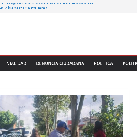
 Protegida ha brindado más de 28 mil acciones
ón y bienestar a mujeres
 municipales recorren la colonia Lomas de Casa
 seguimiento a gestiones ciudadanas en territorio
n el bulevar Xalapa-Banderilla deja daños
cular sobre la carretera Xalapa-Veracruz
oatzacoalqueños que el Festival del Mar acerque
gratuitas a las familias
VIALIDAD
DENUNCIA CIUDADANA
POLÍTICA
POLÍTI