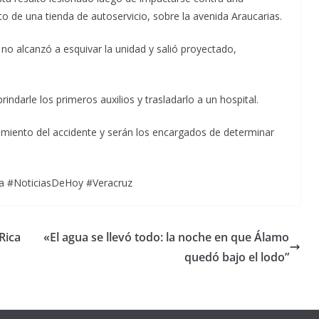
o de una tienda de autoservicio, sobre la avenida Araucarias.
no alcanzó a esquivar la unidad y salió proyectado,
indarle los primeros auxilios y trasladarlo a un hospital.
miento del accidente y serán los encargados de determinar
a #NoticiasDeHoy #Veracruz
 Rica
«El agua se llevó todo: la noche en que Álamo
quedó bajo el lodo”
Unamos
fuerzas
Regreso a
para que
Clases con
le vaya
Gobernadora
Apoyo y
Pongamos