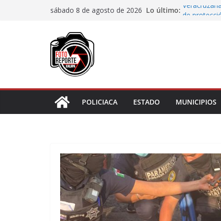
Saltar
Lo último:
Veracruzana
sábado 8 de agosto de 2026
al
de protecci
Autoridades
contenido
Blanca; dan
Accidente e
materiales
Choque vehi
Agradecen c
actividades 
POLICIACA
ESTADO
MUNICIPIOS