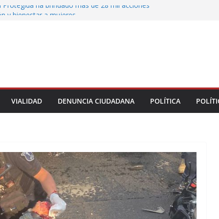
 Protegida ha brindado más de 28 mil acciones
ón y bienestar a mujeres
 municipales recorren la colonia Lomas de Casa
 seguimiento a gestiones ciudadanas en territorio
n el bulevar Xalapa-Banderilla deja daños
cular sobre la carretera Xalapa-Veracruz
oatzacoalqueños que el Festival del Mar acerque
gratuitas a las familias
VIALIDAD
DENUNCIA CIUDADANA
POLÍTICA
POLÍTI