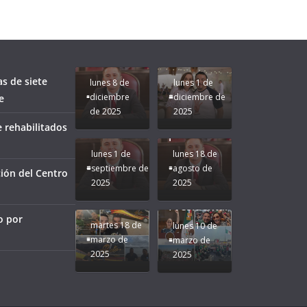
fuerzas
Regreso a
para que
Clases con
le vaya
Gobernadora
Apoyo y
Pongamos
bien a
Rocío Nahle:
Compromiso:
a Veracruz
Veracruz.
un año
Seguimos la
de moda;
Ruta que
San
as de siete
lunes 8 de
lunes 1 de
Marca
Andrés
diciembre
diciembre de
e
Nuestra
Tuxtla
de 2025
2025
Gobernadora
estará
 rehabilitados
Rocío Nahle.
presente.
lunes 1 de
lunes 18 de
septiembre de
agosto de
ión del Centro
2025
2025
¡Mucha
Difamación
Presidenta!
o por
martes 18 de
lunes 10 de
marzo de
marzo de
2025
2025