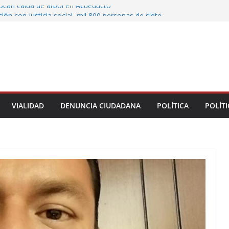
vocan caída de árbol en Acueducto
ón con justicia social, mil 800 personas de siete
eciben Apoyo a la Palabra: Rocío Nahle
 entrega 33 kilómetros completamente
s de la carretera Álamo–Tihuatlán
 Rocío Nahle cumple con la construcción del
ención Múltiple en Tepetzintla
toman el Palacio Municipal de Naolinco por
nto de obra y falta de pago
VIALIDAD
DENUNCIA CIUDADANA
POLÍTICA
POLÍTI