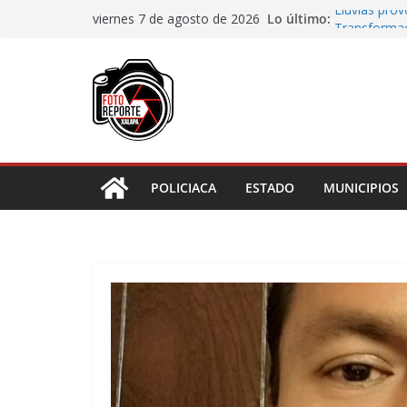
Saltar
Lo último:
Lluvias pro
viernes 7 de agosto de 2026
al
Transformaci
municipios r
contenido
Rocío Nahle
rehabilitado
Gobernadora
Centro de At
Habitantes 
incumplimie
POLICIACA
ESTADO
MUNICIPIOS