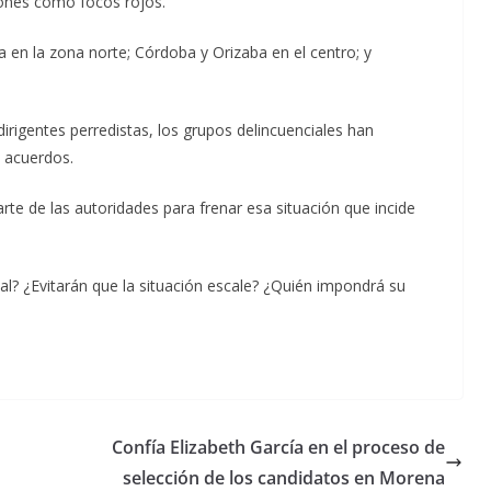
iones como focos rojos.
 en la zona norte; Córdoba y Orizaba en el centro; y
irigentes perredistas, los grupos delincuenciales han
a acuerdos.
rte de las autoridades para frenar esa situación que incide
al? ¿Evitarán que la situación escale? ¿Quién impondrá su
Confía Elizabeth García en el proceso de
selección de los candidatos en Morena
Unamos