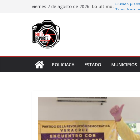
Saltar
Lo último:
Lluvias pro
viernes 7 de agosto de 2026
al
Transformaci
municipios r
contenido
Rocío Nahle
rehabilitado
Gobernadora
Centro de At
Habitantes 
incumplimie
POLICIACA
ESTADO
MUNICIPIOS