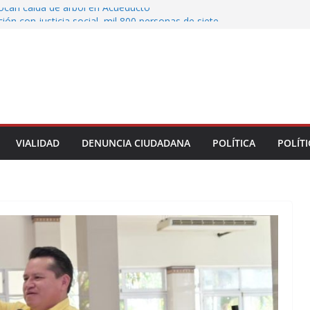
vocan caída de árbol en Acueducto
ón con justicia social, mil 800 personas de siete
eciben Apoyo a la Palabra: Rocío Nahle
 entrega 33 kilómetros completamente
s de la carretera Álamo–Tihuatlán
 Rocío Nahle cumple con la construcción del
ención Múltiple en Tepetzintla
toman el Palacio Municipal de Naolinco por
nto de obra y falta de pago
VIALIDAD
DENUNCIA CIUDADANA
POLÍTICA
POLÍTI