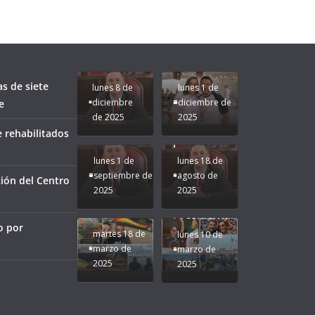
fuerzas
Regreso a
para que
Clases con
le vaya
Gobernadora
Apoyo y
Pongamos
bien a
Rocío Nahle:
Compromiso:
a Veracruz
Veracruz.
un año
Seguimos la
de moda;
Ruta que
San
as de siete
lunes 8 de
lunes 1 de
Marca
Andrés
diciembre
diciembre de
e
Nuestra
Tuxtla
de 2025
2025
Gobernadora
estará
 rehabilitados
Rocío Nahle.
presente.
lunes 1 de
lunes 18 de
septiembre de
agosto de
ión del Centro
2025
2025
¡Mucha
Difamación
Presidenta!
o por
martes 18 de
lunes 10 de
marzo de
marzo de
2025
2025