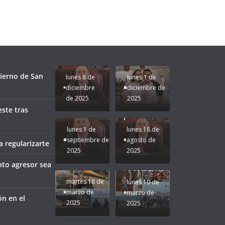
Unamos
fuerzas
Regreso a
para que
Clases con
le vaya
Gobernadora
Apoyo y
Pongamos
bien a
Rocío Nahle:
Compromiso:
a Veracruz
Veracruz.
un año
Seguimos la
de moda;
Ruta que
San
bierno de San
lunes 8 de
lunes 1 de
Marca
Andrés
diciembre
diciembre de
Nuestra
Tuxtla
de 2025
2025
Gobernadora
estará
este tras
Rocío Nahle.
presente.
lunes 1 de
lunes 18 de
septiembre de
agosto de
 regularizarte
2025
2025
¡Mucha
nto agresor sea
Difamación
Presidenta!
martes 18 de
lunes 10 de
marzo de
marzo de
ón en el
2025
2025