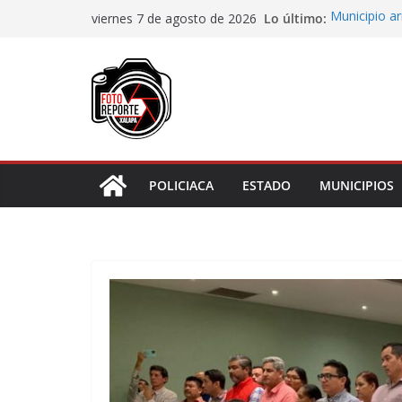
Saltar
Lo último:
Municipio ar
viernes 7 de agosto de 2026
al
boulevard 5
Generar empl
contenido
San Andrés T
Juliana Ruiz
notificación
¿Tienes ade
regularizart
Piden prote
sea juzgado 
POLICIACA
ESTADO
MUNICIPIOS