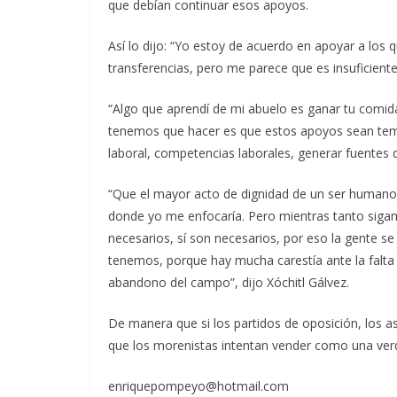
que debían continuar esos apoyos.
Así lo dijo: “Yo estoy de acuerdo en apoyar a lo
transferencias, pero me parece que es insuficiente
“Algo que aprendí de mi abuelo es ganar tu comid
tenemos que hacer es que estos apoyos sean tempor
laboral, competencias laborales, generar fuentes 
“Que el mayor acto de dignidad de un ser humano 
donde yo me enfocaría. Pero mientras tanto sig
necesarios, sí son necesarios, por eso la gente se 
tenemos, porque hay mucha carestía ante la falt
abandono del campo”, dijo Xóchitl Gálvez.
De manera que si los partidos de oposición, los a
que los morenistas intentan vender como una verd
enriquepompeyo@hotmail.com