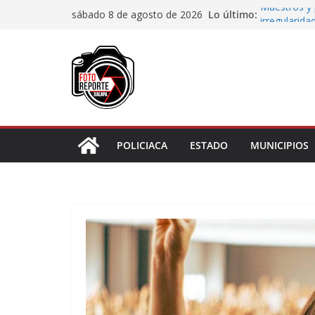
Saltar
Lo último:
Maestros y 
sábado 8 de agosto de 2026
al
irregularida
San Andrés T
contenido
de Papel
Fiscalía rea
de “cártel i
Ayuntamient
Centros Co
Impulsa Ayu
en la niñez 
POLICIACA
ESTADO
MUNICIPIOS