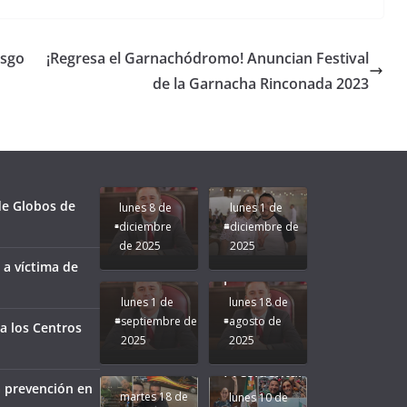
esgo
¡Regresa el Garnachódromo! Anuncian Festival
de la Garnacha Rinconada 2023
Unamos
fuerzas
Regreso a
para que
Clases con
le vaya
Gobernadora
Apoyo y
Pongamos
bien a
Rocío Nahle:
Compromiso:
a Veracruz
Veracruz.
un año
Seguimos la
de moda;
Ruta que
San
 de Globos de
lunes 8 de
lunes 1 de
Marca
Andrés
diciembre
diciembre de
Nuestra
Tuxtla
de 2025
2025
Gobernadora
estará
 a víctima de
Rocío Nahle.
presente.
lunes 1 de
lunes 18 de
septiembre de
agosto de
a los Centros
2025
2025
¡Mucha
Difamación
Presidenta!
a prevención en
martes 18 de
lunes 10 de