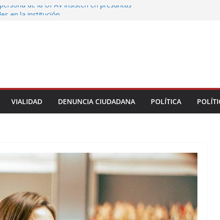
persona de la UPAV insisten en presuntas
des en la institución
uxtla alista su Festival Internacional de Globos
liza restitución provisional de inmueble a víctima
nmobiliario” en Xalapa
o de Xalapa acerca servicios de salud a los
munitarios
ntamiento de Veracruz la cultura de la prevención
del municipio
VIALIDAD
DENUNCIA CIUDADANA
POLÍTICA
POLÍTI