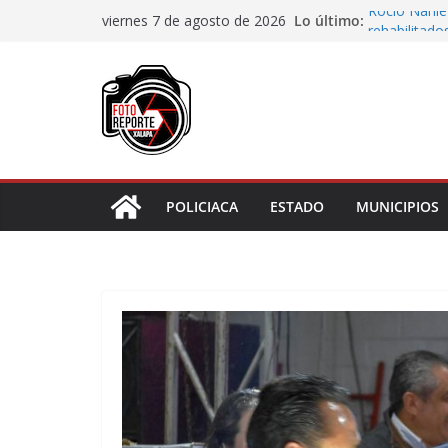
Saltar
Lo último:
Rocío Nahle
viernes 7 de agosto de 2026
al
rehabilitado
¿Tienes ade
contenido
regularizart
Piden prote
sea juzgado 
Municipio ar
boulevard 5
Transformaci
municipios r
POLICIACA
ESTADO
MUNICIPIOS