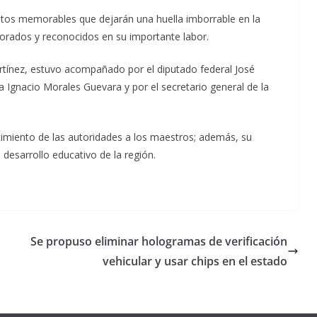
os memorables que dejarán una huella imborrable en la
lorados y reconocidos en su importante labor.
artínez, estuvo acompañado por el diputado federal José
ga Ignacio Morales Guevara y por el secretario general de la
imiento de las autoridades a los maestros; además, su
desarrollo educativo de la región.
Se propuso eliminar hologramas de verificación
vehicular y usar chips en el estado
Unamos
fuerzas
Regreso a
para que
Clases con
le vaya
Gobernadora
Apoyo y
Pongamos