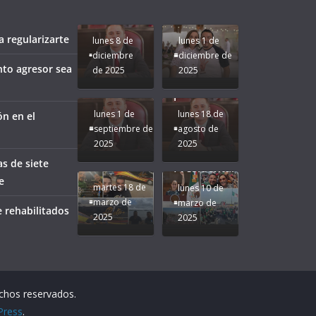
bien a
Rocío Nahle:
Compromiso:
a Veracruz
Veracruz.
un año
Seguimos la
de moda;
Ruta que
San
 regularizarte
lunes 8 de
lunes 1 de
Marca
Andrés
diciembre
diciembre de
Nuestra
Tuxtla
nto agresor sea
de 2025
2025
Gobernadora
estará
Rocío Nahle.
presente.
lunes 1 de
lunes 18 de
ón en el
septiembre de
agosto de
2025
2025
¡Mucha
as de siete
Difamación
Presidenta!
e
martes 18 de
lunes 10 de
marzo de
marzo de
 rehabilitados
2025
2025
echos reservados.
Press
.