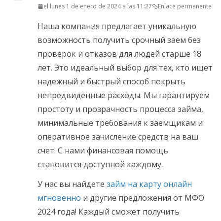
el lunes 1 de enero de 2024 a las 11:27
Enlace permanente
Наша компания предлагает уникальную
возможность получить срочный заем без
проверок и отказов для людей старше 18
лет. Это идеальный выбор для тех, кто ищет
надежный и быстрый способ покрыть
непредвиденные расходы. Мы гарантируем
простоту и прозрачность процесса займа,
минимальные требования к заемщикам и
оперативное зачисление средств на ваш
счет. С нами финансовая помощь
становится доступной каждому.
У нас вы найдете
займ на карту онлайн
мгновенно
и другие предложения от МФО
2024 года! Каждый сможет получить