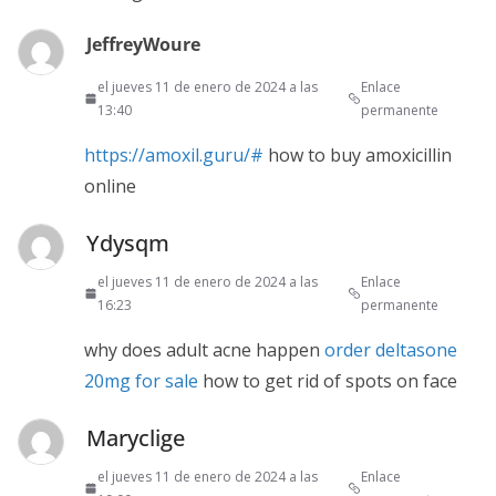
JeffreyWoure
el jueves 11 de enero de 2024 a las
Enlace
13:40
permanente
https://amoxil.guru/#
how to buy amoxicillin
online
Ydysqm
el jueves 11 de enero de 2024 a las
Enlace
16:23
permanente
why does adult acne happen
order deltasone
20mg for sale
how to get rid of spots on face
Maryclige
el jueves 11 de enero de 2024 a las
Enlace