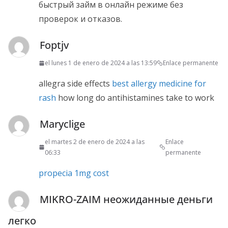
быстрый займ в онлайн режиме без
проверок и отказов.
Foptjv
el lunes 1 de enero de 2024 a las 13:59
Enlace permanente
allegra side effects
best allergy medicine for
rash
how long do antihistamines take to work
Maryclige
el martes 2 de enero de 2024 a las
Enlace
06:33
permanente
propecia 1mg cost
MIKRO-ZAIM неожиданные деньги
легко