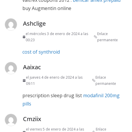
valtrex coupons 2012 :
benicar amex prepaid
buy Augmentin online
Ashclige
el miércoles 3 de enero de 2024 a las
Enlace
00:23
permanente
cost of synthroid
Aaixac
el jueves 4 de enero de 2024 a las
Enlace
09:11
permanente
prescription sleep drug list
modafinil 200mg
pills
Cmziix
el viernes 5 de enero de 2024 a las
Enlace