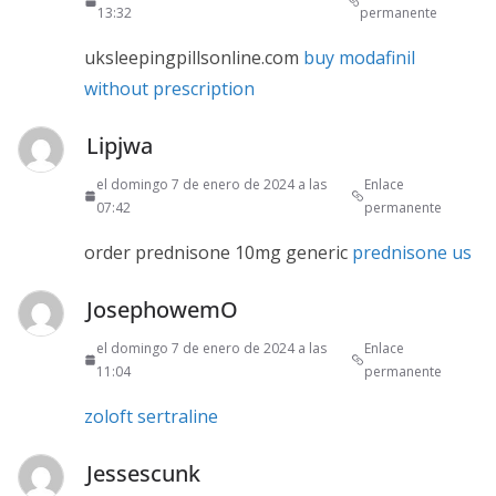
13:32
permanente
uksleepingpillsonline.com
buy modafinil
without prescription
Lipjwa
el domingo 7 de enero de 2024 a las
Enlace
07:42
permanente
order prednisone 10mg generic
prednisone us
JosephowemO
el domingo 7 de enero de 2024 a las
Enlace
11:04
permanente
zoloft sertraline
Jessescunk