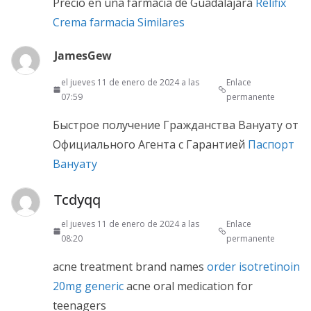
Precio en una farmacia de Guadalajara
Relifix
Crema farmacia Similares
JamesGew
el jueves 11 de enero de 2024 a las
Enlace
07:59
permanente
Быстрое получение Гражданства Вануату от
Официального Агента с Гарантией
Паспорт
Вануату
Tcdyqq
el jueves 11 de enero de 2024 a las
Enlace
08:20
permanente
acne treatment brand names
order isotretinoin
20mg generic
acne oral medication for
teenagers