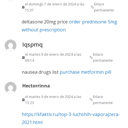
el domingo 7 de enero de 2024 a las
Enlace
15:37
permanente
deltasone 20mg price
order prednisone 5mg
without prescription
Iqspmq
el martes 9 de enero de 2024 a las
Enlace
09:14
permanente
nausea drugs list
purchase metformin pill
Hectorrinna
el martes 9 de enero de 2024 a las
Enlace
15:23
permanente
https://kfaktiv.ru/top-3-luchshih-vaporajzera-
2021.html