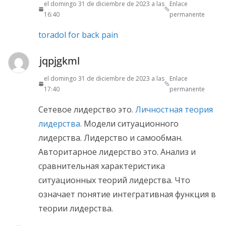
el domingo 31 de diciembre de 2023 a las
Enlace
16:40
permanente
toradol for back pain
jqpjgkml
el domingo 31 de diciembre de 2023 a las
Enlace
17:40
permanente
Сетевое лидерство это.
Личностная теория
лидерства.
Модели ситуационного
лидерства. Лидерство и самообман.
Авторитарное лидерство это. Анализ и
сравнительная характеристика
ситуационных теорий лидерства. Что
означает понятие интегративная функция в
теории лидерства.