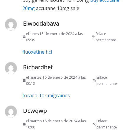
buy generic isotretinoin 20mg
buy accutane
20mg
accutane 10mg sale
Elwoodabava
el lunes 15 de enero de 2024 a las
Enlace
05:39
permanente
fluoxetine hcl
Richardhef
el martes 16 de enero de 2024 a las
Enlace
00:18
permanente
toradol for migraines
Dcwqwp
el martes 16 de enero de 2024 a las
Enlace
10:00
permanente