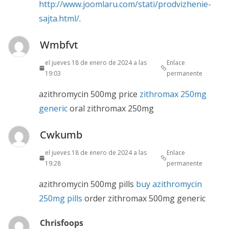
http://www.joomlaru.com/stati/prodvizhenie-
sajta.html/
.
Wmbfvt
el jueves 18 de enero de 2024 a las
Enlace
19:03
permanente
azithromycin 500mg price
zithromax 250mg
generic
oral zithromax 250mg
Cwkumb
el jueves 18 de enero de 2024 a las
Enlace
19:28
permanente
azithromycin 500mg pills
buy azithromycin
250mg pills
order zithromax 500mg generic
Chrisfoops