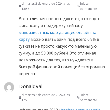
el martes 2 de enero de 2024 a las
Enlace
13:58
permanente
Вот отличная новость для всех, кто ищет
финансовую поддержку: сейчас у
малоизвестных мфо дающие онлайн на
карту
можно взять займ под всего 0.8% в
сутки! И не просто какую-то маленькую
сумму, а до 50 000 рублей. Это отличная
возможность для тех, кто нуждается в
быстрой финансовой помощи без огромных
переплат.
DonaldVal
el martes 2 de enero de 2024 a las
Enlace
17:20
permanente