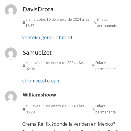
DavisDrota
el miércoles 10 de enero de 2024 a las
Enlace
18:37
permanente
ventolin generic brand
SamuelZet
el jueves 11 de enero de 2024 a las
Enlace
02:08
permanente
stromectol cream
Williamshoow
el jueves 11 de enero de 2024 a las
Enlace
06:24
permanente
Crema Relifix ?donde la venden en Mexico?