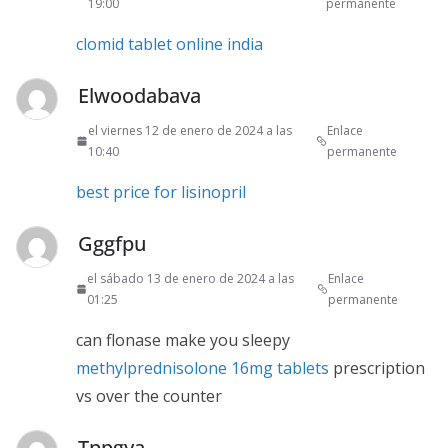
19:00
permanente
clomid tablet online india
Elwoodabava
el viernes 12 de enero de 2024 a las
Enlace
10:40
permanente
best price for lisinopril
Gggfpu
el sábado 13 de enero de 2024 a las
Enlace
01:25
permanente
can flonase make you sleepy
methylprednisolone 16mg tablets
prescription
vs over the counter
Tppgya