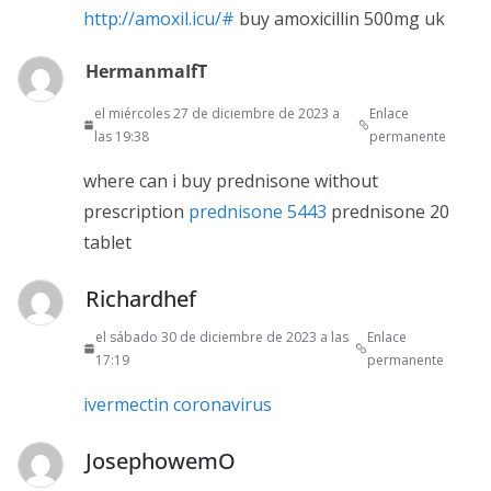
http://amoxil.icu/#
buy amoxicillin 500mg uk
HermanmaIfT
el miércoles 27 de diciembre de 2023 a
Enlace
las 19:38
permanente
where can i buy prednisone without
prescription
prednisone 5443
prednisone 20
tablet
Richardhef
el sábado 30 de diciembre de 2023 a las
Enlace
17:19
permanente
ivermectin coronavirus
JosephowemO