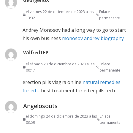
GeorgenoX
el viernes 22 de diciembre de 2023 a las
Enlace
13:32
permanente
Andrey Monosov had a long way to go to start
his own business
monosov andrey biography
WilfredTEP
el sábado 23 de diciembre de 2023 a las
Enlace
00:17
permanente
erection pills viagra online
natural remedies
for ed
– best treatment for ed edpills.tech
Angelosouts
el domingo 24 de diciembre de 2023 a las
Enlace
03:59
permanente