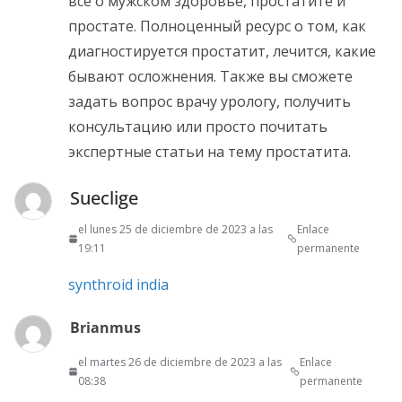
все о мужском здоровье, простатите и
простате. Полноценный ресурс о том, как
диагностируется простатит, лечится, какие
бывают осложнения. Также вы сможете
задать вопрос врачу урологу, получить
консультацию или просто почитать
экспертные статьи на тему простатита.
Sueclige
el lunes 25 de diciembre de 2023 a las
Enlace
19:11
permanente
synthroid india
Brianmus
el martes 26 de diciembre de 2023 a las
Enlace
08:38
permanente