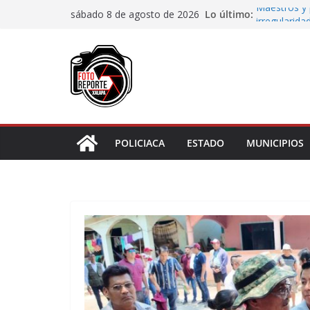
Saltar
Lo último:
Maestros y 
sábado 8 de agosto de 2026
al
irregularida
San Andrés T
contenido
de Papel
Fiscalía rea
de “cártel i
Ayuntamient
Centros Co
Impulsa Ayu
en la niñez 
POLICIACA
ESTADO
MUNICIPIOS