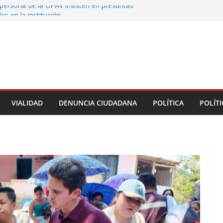
persona de la UPAV insisten en presuntas
des en la institución
uxtla alista su Festival Internacional de Globos
liza restitución provisional de inmueble a víctima
nmobiliario” en Xalapa
o de Xalapa acerca servicios de salud a los
munitarios
ntamiento de Veracruz la cultura de la prevención
del municipio
VIALIDAD
DENUNCIA CIUDADANA
POLÍTICA
POLÍTI