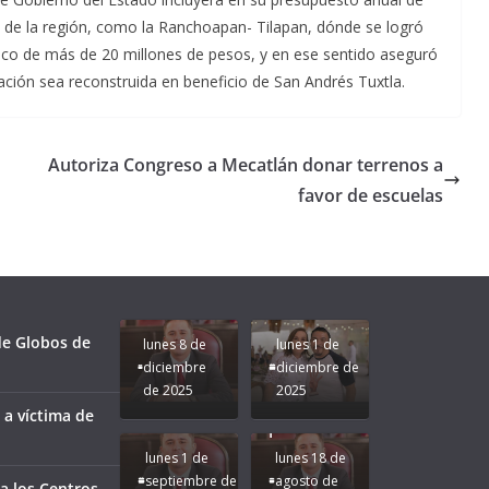
os de la región, como la Ranchoapan- Tilapan, dónde se logró
ulico de más de 20 millones de pesos, y en ese sentido aseguró
ción sea reconstruida en beneficio de San Andrés Tuxtla.
Autoriza Congreso a Mecatlán donar terrenos a
favor de escuelas
Unamos
fuerzas
Regreso a
para que
Clases con
le vaya
Gobernadora
Apoyo y
Pongamos
bien a
Rocío Nahle:
Compromiso:
a Veracruz
Veracruz.
un año
Seguimos la
de moda;
Ruta que
San
 de Globos de
lunes 8 de
lunes 1 de
Marca
Andrés
diciembre
diciembre de
Nuestra
Tuxtla
de 2025
2025
Gobernadora
estará
 a víctima de
Rocío Nahle.
presente.
lunes 1 de
lunes 18 de
septiembre de
agosto de
a los Centros