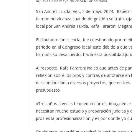
jueves 2 de mayo de 2024
Carlos Nava
San Andrés Tuxtla, Ver., 2 de mayo 2024.- Repetir e
tiempo no alcanza cuando de gestión se trata, oja
local por San Andrés Tuxtla, Rafa Fararoni Magañ
El diputado con licencia, fue cuestionado por m
período en el Congreso local; esto debido a que va
tiempos su desacuerdo, hacia esta posibilidad juríd
Al respecto, Rafa Fararoni indicó que antes de par
reflexión sobre los pros y contras de anotarse en l
dar continuidad a diversos proyectos, que en tres
presupuesto.
«Tres años a veces te quedan cortos, imagínense s
necesitan mucho estudio y preparación jurídica y 
pros es la profesionalización y es por dónde yo qu
Finalmente, recordó que realizó la gestión para q