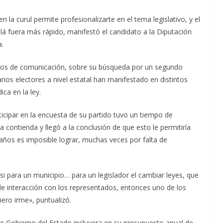
n la curul permite profesionalizarte en el tema legislativo, y el
lá fuera más rápido, manifestó el candidato a la Diputación
a.
edios de comunicación, sobre su búsqueda por un segundo
rios electores a nivel estatal han manifestado en distintos
ica en la ley.
ticipar en la encuesta de su partido tuvo un tiempo de
a contienda y llegó a la conclusión de que esto le permitiría
 años es imposible lograr, muchas veces por falta de
i para un municipio… para un legislador el cambiar leyes, que
de interacción con los representados, entonces uno de los
iero irme», puntualizó.
ue Gobierno del Estado incluyera en su presupuesto anual de