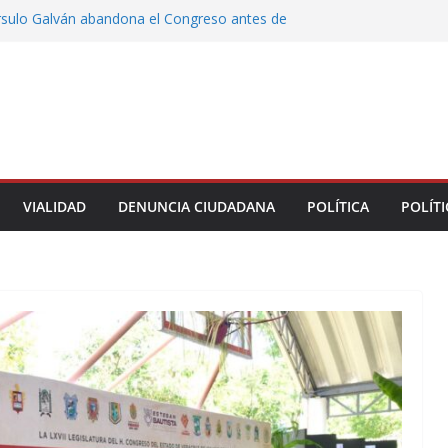
rsulo Galván abandona el Congreso antes de
votación de su desafuero
greso Declaraciones de Procedencia en contra
cipes
alcalde de Úrsulo Galván
 la Marquesa hubo retiro de árboles por
iesgos; no es tala ilegal
Municipal de Veracruz cerca de 100 credenciales
dad
VIALIDAD
DENUNCIA CIUDADANA
POLÍTICA
POLÍTI