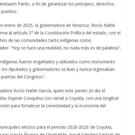
einbaum Pardo, a fin de garantizar los principios, derechos
 pueblos.
, en enero de 2025, la gobernadora de Veracruz, Rocío Nahle
ma al artículo 5° de la Constitución Política del estado, con el
rechos de las comunidades tanto indígenas como
lador- “hoy se hace una realidad, no nada más es de palabras”.
 indígenas fueron engañados y utilizados como instrumento
es los diputados y gobernadores se iban y nunca regresaban.
s puertas del Congreso”.
dora Rocío Nahle García, quien este jueves 20 dio el
antla–Espinal–Coxquihui con ramal a Coyutla, con una longitud
sión para fortalecer la conectividad y la economía del
municipales electos para el periodo 2026-2029: de Coyutla,
saac García Álvarez; de Chumatlán, Josué Sánchez Salazar; de