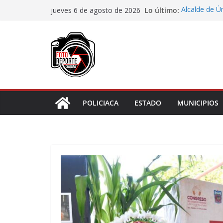
Saltar
Lo último:
Alcalde de Ú
jueves 6 de agosto de 2026
al
concluir la 
Aprueba Con
contenido
de dos muní
Desaforan a 
En Rincón de
representar r
Entrega DIF 
de discapaci
POLICIACA
ESTADO
MUNICIPIOS