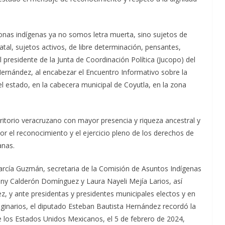
sonas indígenas ya no somos letra muerta, sino sujetos de
atal, sujetos activos, de libre determinación, pensantes,
 presidente de la Junta de Coordinación Política (Jucopo) del
ernández, al encabezar el Encuentro Informativo sobre la
del estado, en la cabecera municipal de Coyutla, en la zona
erritorio veracruzano con mayor presencia y riqueza ancestral y
por el reconocimiento y el ejercicio pleno de los derechos de
anas.
arcía Guzmán, secretaria de la Comisión de Asuntos Indígenas
eny Calderón Domínguez y Laura Nayeli Mejía Larios, así
z, y ante presidentas y presidentes municipales electos y en
iginarios, el diputado Esteban Bautista Hernández recordó la
 de los Estados Unidos Mexicanos, el 5 de febrero de 2024,