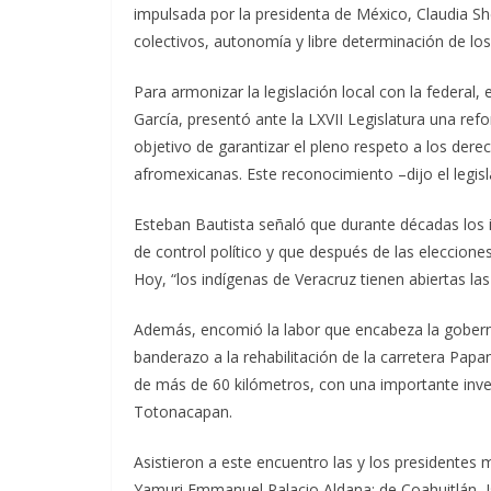
impulsada por la presidenta de México, Claudia Sh
colectivos, autonomía y libre determinación de los
Para armonizar la legislación local con la federal
García, presentó ante la LXVII Legislatura una refor
objetivo de garantizar el pleno respeto a los de
afromexicanas. Este reconocimiento –dijo el legis
Esteban Bautista señaló que durante décadas los
de control político y que después de las eleccion
Hoy, “los indígenas de Veracruz tienen abiertas la
Además, encomió la labor que encabeza la goberna
banderazo a la rehabilitación de la carretera Pap
de más de 60 kilómetros, con una importante inver
Totonacapan.
Asistieron a este encuentro las y los presidentes 
Yamuri Emmanuel Palacio Aldana; de Coahuitlán, I