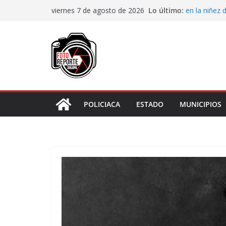
Saltar
Impulsa Ayun
Lo último:
viernes 7 de agosto de 2026
en la niñez 
al
Maestros y 
contenido
irregularidad
San Andrés T
de Papel
Fiscalía rea
de “cártel i
Ayuntamiento
Centros Com
POLICIACA
ESTADO
MUNICIPIOS