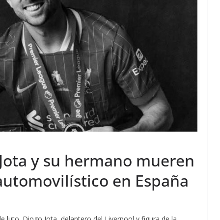
o Jota y su hermano mueren
automovilístico en España
de luto. Diogo Jota, delantero del Liverpool y figura de la