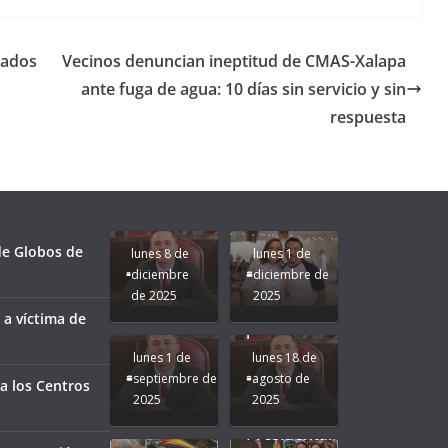
nados
Vecinos denuncian ineptitud de CMAS-Xalapa
ante fuga de agua: 10 días sin servicio y sin
respuesta
Unamos
fuerzas
Regreso a
para que
Clases con
le vaya
Gobernadora
Apoyo y
Pongamos
bien a
Rocío Nahle:
Compromiso:
a Veracruz
Veracruz.
un año
Seguimos la
de moda;
Ruta que
San
 de Globos de
lunes 8 de
lunes 1 de
Marca
Andrés
diciembre
diciembre de
Nuestra
Tuxtla
de 2025
2025
Gobernadora
estará
 a víctima de
Rocío Nahle.
presente.
lunes 1 de
lunes 18 de
septiembre de
agosto de
a los Centros
2025
2025
¡Mucha
Difamación
Presidenta!