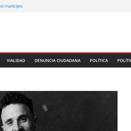
tamiento de Veracruz la cultura de la prevención
del municipio
persona de la UPAV insisten en presuntas
es en la institución
uxtla alista su Festival Internacional de Globos
liza restitución provisional de inmueble a víctima
nmobiliario” en Xalapa
 de Xalapa acerca servicios de salud a los
unitarios
VIALIDAD
DENUNCIA CIUDADANA
POLÍTICA
POLÍTI