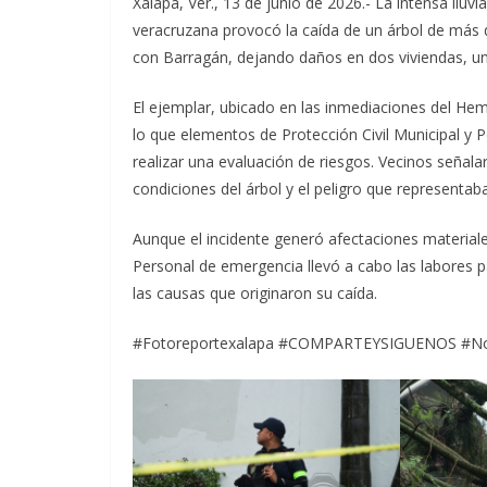
Xalapa, Ver., 13 de junio de 2026.- La intensa lluvi
veracruzana provocó la caída de un árbol de más d
con Barragán, dejando daños en dos viviendas, un
El ejemplar, ubicado en las inmediaciones del Hem
lo que elementos de Protección Civil Municipal y Po
realizar una evaluación de riesgos. Vecinos señal
condiciones del árbol y el peligro que representab
Aunque el incidente generó afectaciones material
Personal de emergencia llevó a cabo las labores para
las causas que originaron su caída.
#Fotoreportexalapa #COMPARTEYSIGUENOS #No