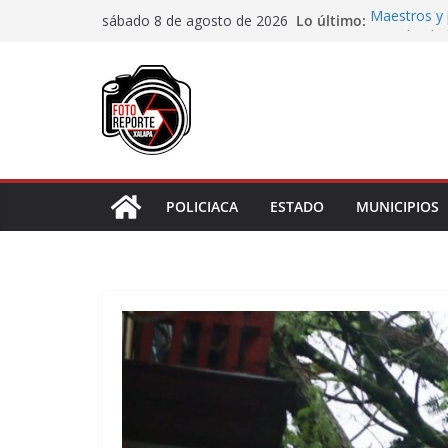
Saltar
Lo último:
Maestros y 
sábado 8 de agosto de 2026
al
irregularida
San Andrés T
contenido
de Papel
Fiscalía rea
de “cártel i
Ayuntamient
Centros Co
Impulsa Ayu
en la niñez 
POLICIACA
ESTADO
MUNICIPIOS