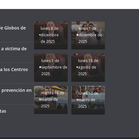
para que
Clases con
le vaya
Gobernadora
Apoyo y
Pongamos
bien a
Rocío Nahle:
Compromiso:
a Veracruz
Veracruz.
un año
Seguimos la
de moda;
Ruta que
San
 de Globos de
lunes 8 de
lunes 1 de
Marca
Andrés
diciembre
diciembre de
Nuestra
Tuxtla
de 2025
2025
Gobernadora
estará
 a víctima de
Rocío Nahle.
presente.
lunes 1 de
lunes 18 de
septiembre de
agosto de
a los Centros
2025
2025
¡Mucha
Difamación
Presidenta!
a prevención en
martes 18 de
lunes 10 de
marzo de
marzo de
2025
2025
tas