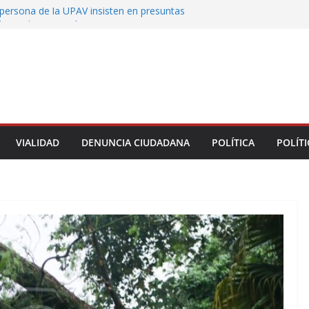
persona de la UPAV insisten en presuntas
des en la institución
uxtla alista su Festival Internacional de Globos
liza restitución provisional de inmueble a víctima
nmobiliario” en Xalapa
o de Xalapa acerca servicios de salud a los
munitarios
ntamiento de Veracruz la cultura de la prevención
del municipio
VIALIDAD
DENUNCIA CIUDADANA
POLÍTICA
POLÍTI