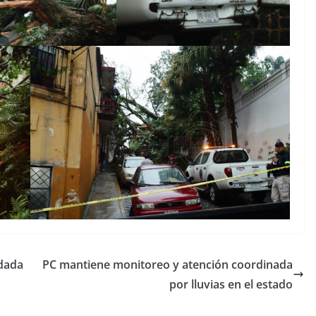
ndada
PC mantiene monitoreo y atención coordinada
por lluvias en el estado
Unamos
fuerzas
Regreso a