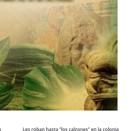
o
Les roban hasta “los calzones” en la colonia