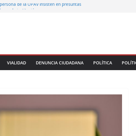
persona de la UPAV insisten en presuntas
des en la institución
uxtla alista su Festival Internacional de Globos
liza restitución provisional de inmueble a víctima
nmobiliario” en Xalapa
o de Xalapa acerca servicios de salud a los
munitarios
ntamiento de Veracruz la cultura de la prevención
del municipio
VIALIDAD
DENUNCIA CIUDADANA
POLÍTICA
POLÍTI