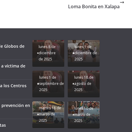
Loma Bonita en Xalapa
Unamos
fuerzas
Regreso a
para que
Clases con
le vaya
Gobernadora
Apoyo y
Pongamos
bien a
Rocío Nahle:
Compromiso:
a Veracruz
Veracruz.
un año
Seguimos la
de moda;
Ruta que
San
 de Globos de
lunes 8 de
lunes 1 de
Marca
Andrés
diciembre
diciembre de
Nuestra
Tuxtla
de 2025
2025
Gobernadora
estará
 a víctima de
Rocío Nahle.
presente.
lunes 1 de
lunes 18 de
septiembre de
agosto de
a los Centros
2025
2025
¡Mucha
Difamación
Presidenta!
a prevención en
martes 18 de
lunes 10 de
marzo de
marzo de
2025
2025
tas