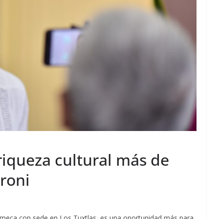
iqueza cultural más de
aroni
Olmeca con sede en Los Tuxtlas, es una oportunidad más para