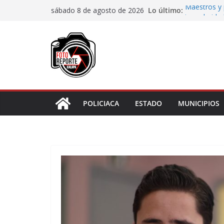
Saltar
Lo último:
Maestros y 
sábado 8 de agosto de 2026
al
irregularida
San Andrés T
contenido
de Papel
Fiscalía rea
de “cártel i
Ayuntamient
Centros Co
Impulsa Ayu
en la niñez 
POLICIACA
ESTADO
MUNICIPIOS