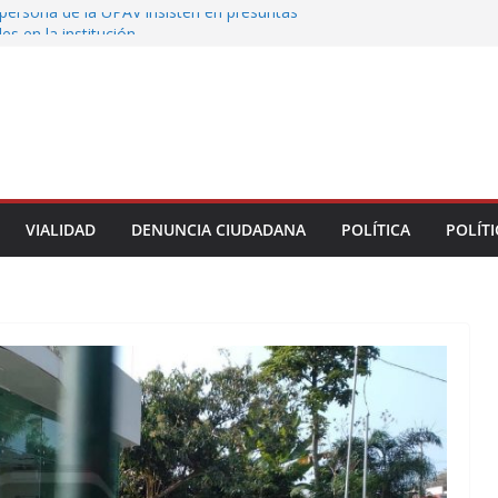
persona de la UPAV insisten en presuntas
des en la institución
uxtla alista su Festival Internacional de Globos
liza restitución provisional de inmueble a víctima
nmobiliario” en Xalapa
o de Xalapa acerca servicios de salud a los
munitarios
ntamiento de Veracruz la cultura de la prevención
del municipio
VIALIDAD
DENUNCIA CIUDADANA
POLÍTICA
POLÍTI