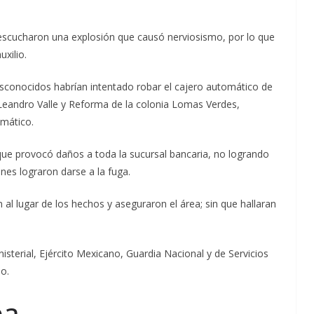
escucharon una explosión que causó nerviosismo, por lo que
xilio.
sconocidos habrían intentado robar el cajero automático de
s Leandro Valle y Reforma de la colonia Lomas Verdes,
omático.
que provocó daños a toda la sucursal bancaria, no logrando
nes lograron darse a la fuga.
n al lugar de los hechos y aseguraron el área; sin que hallaran
inisterial, Ejército Mexicano, Guardia Nacional y de Servicios
o.
pa