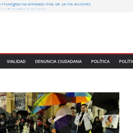
 Protegida ha brindado más de 28 mil acciones
ón y bienestar a mujeres
 municipales recorren la colonia Lomas de Casa
 seguimiento a gestiones ciudadanas en territorio
n el bulevar Xalapa-Banderilla deja daños
cular sobre la carretera Xalapa-Veracruz
oatzacoalqueños que el Festival del Mar acerque
gratuitas a las familias
VIALIDAD
DENUNCIA CIUDADANA
POLÍTICA
POLÍTI