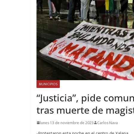
MUNICIPIOS
“Justicia”, pide com
tras muerte de magis
lunes 13 de noviembre de 2023
Carlos Nava
-Protestaron esta noche en el centro de Xalapa