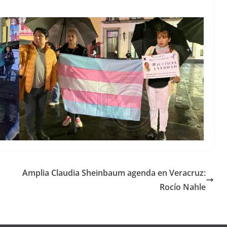
Amplia Claudia Sheinbaum agenda en Veracruz:
Rocío Nahle
Unamos
fuerzas
Regreso a
para que
Clases con
le vaya
Gobernadora
Apoyo y
Pongamos