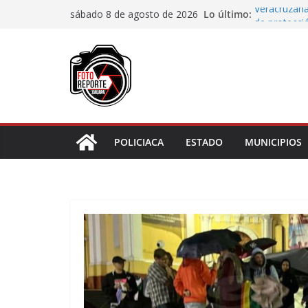
Saltar
Lo último:
Veracruzana
sábado 8 de agosto de 2026
al
de protecci
Autoridades
contenido
Blanca; dan
Accidente e
materiales
Choque vehi
Agradecen c
actividades 
POLICIACA
ESTADO
MUNICIPIOS