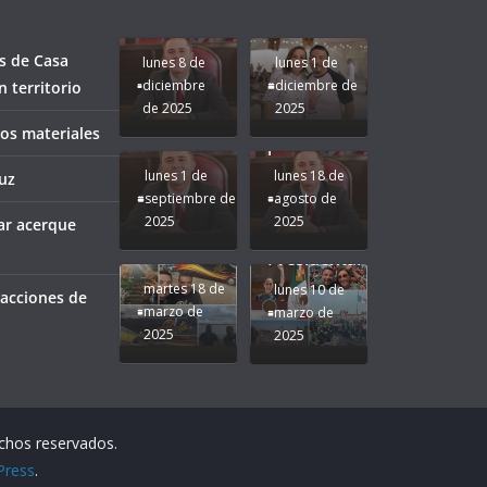
bien a
Rocío Nahle:
Compromiso:
a Veracruz
Veracruz.
un año
Seguimos la
de moda;
Ruta que
San
s de Casa
lunes 8 de
lunes 1 de
Marca
Andrés
diciembre
diciembre de
 territorio
Nuestra
Tuxtla
de 2025
2025
Gobernadora
estará
ños materiales
Rocío Nahle.
presente.
lunes 1 de
lunes 18 de
uz
septiembre de
agosto de
2025
2025
ar acerque
¡Mucha
Difamación
Presidenta!
martes 18 de
lunes 10 de
 acciones de
marzo de
marzo de
2025
2025
echos reservados.
Press
.