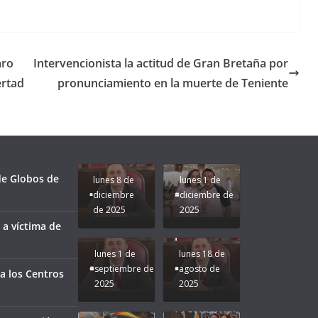
aro
Intervencionista la actitud de Gran Bretaña por
ertad
pronunciamiento en la muerte de Teniente
Unamos
fuerzas
Regreso a
para que
Clases con
le vaya
Gobernadora
Apoyo y
Pongamos
bien a
Rocío Nahle:
Compromiso:
a Veracruz
Veracruz.
un año
Seguimos la
de moda;
Ruta que
San
 de Globos de
lunes 8 de
lunes 1 de
Marca
Andrés
diciembre
diciembre de
Nuestra
Tuxtla
de 2025
2025
Gobernadora
estará
 a víctima de
Rocío Nahle.
presente.
lunes 1 de
lunes 18 de
septiembre de
agosto de
a los Centros
2025
2025
¡Mucha
Difamación
Presidenta!