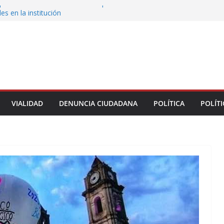
persona de la UPAV insisten en presuntas
des en la institución
uxtla alista su Festival Internacional de Globos
liza restitución provisional de inmueble a víctima
nmobiliario” en Xalapa
o de Xalapa acerca servicios de salud a los
munitarios
ntamiento de Veracruz la cultura de la prevención
del municipio
VIALIDAD
DENUNCIA CIUDADANA
POLÍTICA
POLÍTI