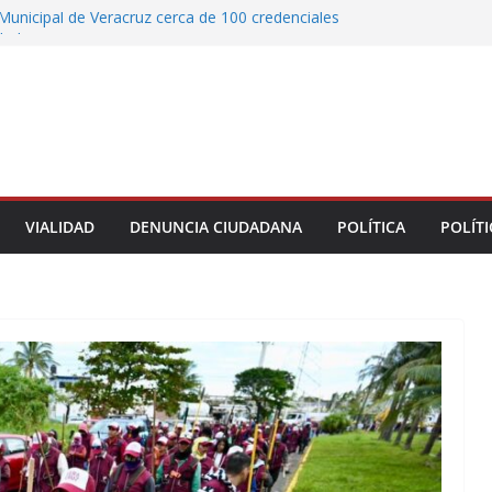
Municipal de Veracruz cerca de 100 credenciales
dad
tre motocicleta y automóvil en Ignacio de la
greso Declaraciones de Procedencia en contra
cipes
alcalde de Úrsulo Galván
 la Marquesa hubo retiro de árboles por
iesgos; no es tala ilegal
VIALIDAD
DENUNCIA CIUDADANA
POLÍTICA
POLÍTI