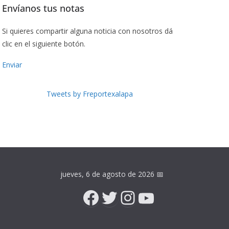
Envíanos tus notas
Si quieres compartir alguna noticia con nosotros dá
clic en el siguiente botón.
Enviar
Tweets by Freportexalapa
jueves, 6 de agosto de 2026
📅
Facebook
Twitter
Instagram
YouTube