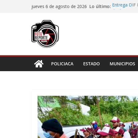
Saltar
Lo último:
Entrega DIF 
jueves 6 de agosto de 2026
al
de discapaci
Accidente en
contenido
Llave
Aprueba Con
de dos muní
Desaforan a 
En Rincón de
representar r
POLICIACA
ESTADO
MUNICIPIOS