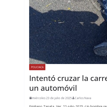
POLICIACA
Intentó cruzar la car
un automóvil
miércoles 23 de julio de 2025
Carlos Nava
Emiliano Zapata, Ver.,22-julio-2025.-Un hombre re