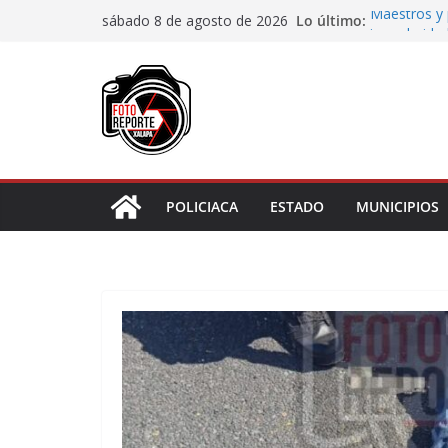
Saltar
Lo último:
Maestros y 
sábado 8 de agosto de 2026
al
irregularida
San Andrés T
contenido
de Papel
Fiscalía rea
de “cártel i
Ayuntamient
Centros Co
Impulsa Ayu
en la niñez 
POLICIACA
ESTADO
MUNICIPIOS