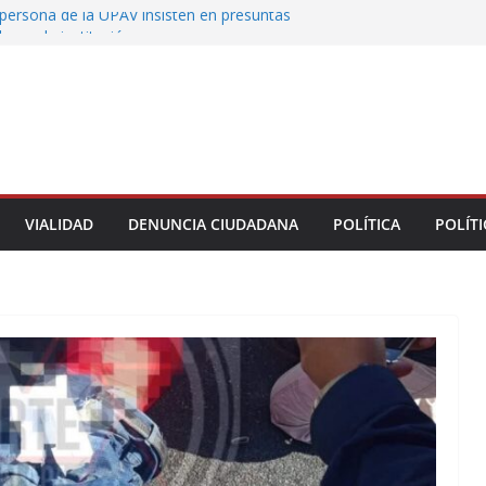
persona de la UPAV insisten en presuntas
des en la institución
uxtla alista su Festival Internacional de Globos
liza restitución provisional de inmueble a víctima
nmobiliario” en Xalapa
o de Xalapa acerca servicios de salud a los
munitarios
ntamiento de Veracruz la cultura de la prevención
del municipio
VIALIDAD
DENUNCIA CIUDADANA
POLÍTICA
POLÍTI