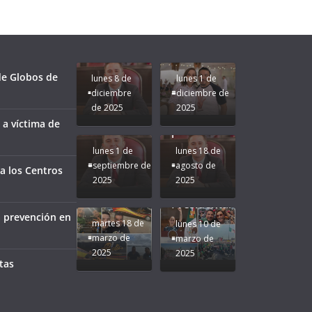
fuerzas
Regreso a
para que
Clases con
le vaya
Gobernadora
Apoyo y
Pongamos
bien a
Rocío Nahle:
Compromiso:
a Veracruz
Veracruz.
un año
Seguimos la
de moda;
Ruta que
San
 de Globos de
lunes 8 de
lunes 1 de
Marca
Andrés
diciembre
diciembre de
Nuestra
Tuxtla
de 2025
2025
Gobernadora
estará
 a víctima de
Rocío Nahle.
presente.
lunes 1 de
lunes 18 de
septiembre de
agosto de
a los Centros
2025
2025
¡Mucha
Difamación
Presidenta!
a prevención en
martes 18 de
lunes 10 de
marzo de
marzo de
2025
2025
tas