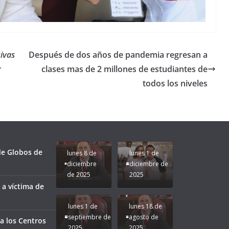
sivas
Después de dos años de pandemia regresan a
r
clases mas de 2 millones de estudiantes de
todos los niveles
Unamos
fuerzas
Regreso a
para que
Clases con
le vaya
Gobernadora
Apoyo y
Pongamos
bien a
Rocío Nahle:
Compromiso:
a Veracruz
Veracruz.
un año
Seguimos la
de moda;
Ruta que
San
 de Globos de
lunes 8 de
lunes 1 de
Marca
Andrés
diciembre
diciembre de
Nuestra
Tuxtla
de 2025
2025
Gobernadora
estará
 a víctima de
Rocío Nahle.
presente.
lunes 1 de
lunes 18 de
septiembre de
agosto de
a los Centros
2025
2025