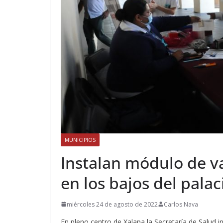
MUNICIPIOS
Instalan módulo de v
en los bajos del pala
miércoles 24 de agosto de 2022
Carlos Nava
En pleno centro de Xalapa la Secretaría de Salud 