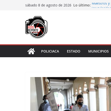
Saltar
Lo último:
Maestros y 
sábado 8 de agosto de 2026
al
irregularida
San Andrés T
contenido
de Papel
Fiscalía rea
de “cártel i
Ayuntamient
Centros Co
Impulsa Ayu
en la niñez 
POLICIACA
ESTADO
MUNICIPIOS