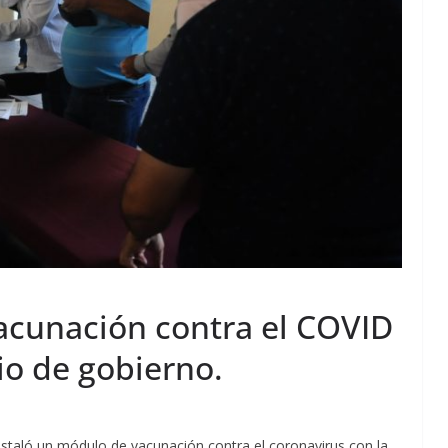
acunación contra el COVID
cio de gobierno.
instaló un módulo de vacunación contra el coronavirus con la