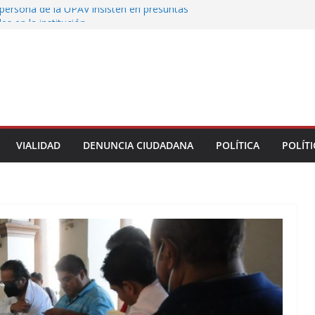
persona de la UPAV insisten en presuntas
des en la institución
uxtla alista su Festival Internacional de Globos
liza restitución provisional de inmueble a víctima
nmobiliario” en Xalapa
o de Xalapa acerca servicios de salud a los
munitarios
ntamiento de Veracruz la cultura de la prevención
del municipio
VIALIDAD
DENUNCIA CIUDADANA
POLÍTICA
POLÍTI