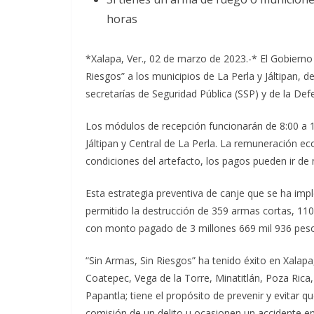
horas
*Xalapa, Ver., 02 de marzo de 2023.-* El Gobierno 
Riesgos” a los municipios de La Perla y Jáltipan, d
secretarías de Seguridad Pública (SSP) y de la De
Los módulos de recepción funcionarán de 8:00 a 1
Jáltipan y Central de La Perla. La remuneración e
condiciones del artefacto, los pagos pueden ir de 
Esta estrategia preventiva de canje que se ha im
permitido la destrucción de 359 armas cortas, 110
con monto pagado de 3 millones 669 mil 936 pes
“Sin Armas, Sin Riesgos” ha tenido éxito en Xalap
Coatepec, Vega de la Torre, Minatitlán, Poza Ric
Papantla; tiene el propósito de prevenir y evitar qu
comisión de un delito u ocasionen un accidente en 