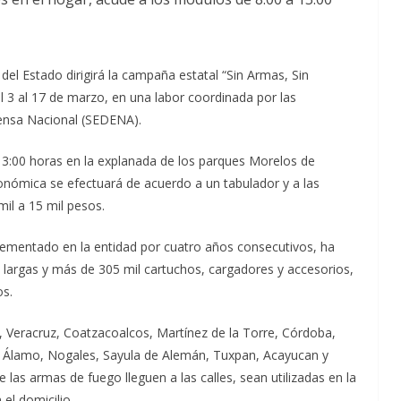
del Estado dirigirá la campaña estatal “Sin Armas, Sin
el 3 al 17 de marzo, en una labor coordinada por las
fensa Nacional (SEDENA).
3:00 horas en la explanada de los parques Morelos de
conómica se efectuará de acuerdo a un tabulador y a las
mil a 15 mil pesos.
plementado en la entidad por cuatro años consecutivos, ha
 largas y más de 305 mil cartuchos, cargadores y accesorios,
os.
a, Veracruz, Coatzacoalcos, Martínez de la Torre, Córdoba,
a, Álamo, Nogales, Sayula de Alemán, Tuxpan, Acayucan y
e las armas de fuego lleguen a las calles, sean utilizadas en la
el domicilio.