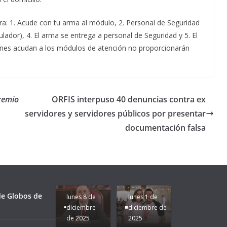
ra: 1. Acude con tu arma al módulo, 2. Personal de Seguridad
bulador), 4. El arma se entrega a personal de Seguridad y 5. El
ienes acudan a los módulos de atención no proporcionarán
remio
ORFIS interpuso 40 denuncias contra ex
servidores y servidores públicos por presentar
documentación falsa
Unamos
fuerzas
Regreso a
para que
Clases con
le vaya
Gobernadora
Apoyo y
Pongamos
bien a
Rocío Nahle:
Compromiso:
a Veracruz
Veracruz.
un año
Seguimos la
de moda;
Ruta que
San
 de Globos de
lunes 8 de
lunes 1 de
Marca
Andrés
diciembre
diciembre de
Nuestra
Tuxtla
de 2025
2025
Gobernadora
estará