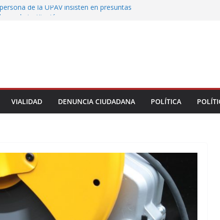
persona de la UPAV insisten en presuntas
des en la institución
uxtla alista su Festival Internacional de Globos
liza restitución provisional de inmueble a víctima
nmobiliario” en Xalapa
o de Xalapa acerca servicios de salud a los
munitarios
ntamiento de Veracruz la cultura de la prevención
del municipio
VIALIDAD
DENUNCIA CIUDADANA
POLÍTICA
POLÍTI