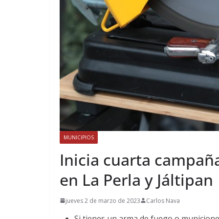
MUNICIPIOS
Inicia cuarta campaña
en La Perla y Jáltipan
jueves 2 de marzo de 2023
Carlos Nava
Si tienes un arma de fuego o municiones