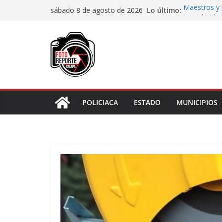
Saltar
Lo último:
Maestros y 
sábado 8 de agosto de 2026
al
irregularida
San Andrés T
contenido
de Papel
Fiscalía rea
de “cártel i
Ayuntamient
Centros Co
Impulsa Ayu
en la niñez 
POLICIACA
ESTADO
MUNICIPIOS