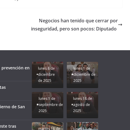
Negocios han tenido que cerrar por
inseguridad, pero son pocos: Diputado
Unamos
fuerzas
Regreso a
para que
Clases con
le vaya
Gobernadora
Apoyo y
Pongamos
bien a
Rocío Nahle:
Compromiso:
a Veracruz
Veracruz.
un año
Seguimos la
de moda;
Ruta que
San
a prevención en
lunes 8 de
lunes 1 de
Marca
Andrés
diciembre
diciembre de
Nuestra
Tuxtla
de 2025
2025
Gobernadora
estará
tas
Rocío Nahle.
presente.
lunes 1 de
lunes 18 de
septiembre de
agosto de
bierno de San
2025
2025
¡Mucha
Difamación
Presidenta!
este tras
martes 18 de
lunes 10 de