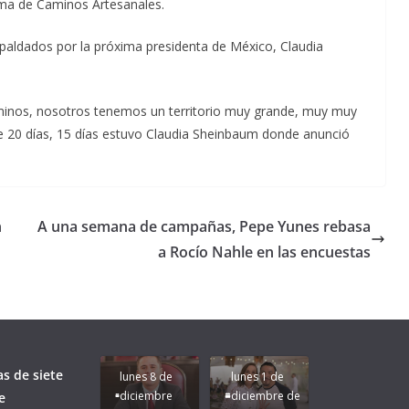
ma de Caminos Artesanales.
paldados por la próxima presidenta de México, Claudia
minos, nosotros tenemos un territorio muy grande, muy muy
e 20 días, 15 días estuvo Claudia Sheinbaum donde anunció
n
A una semana de campañas, Pepe Yunes rebasa
a Rocío Nahle en las encuestas
Unamos
fuerzas
Regreso a
para que
Clases con
le vaya
Gobernadora
Apoyo y
Pongamos
bien a
Rocío Nahle:
Compromiso:
a Veracruz
Veracruz.
un año
Seguimos la
de moda;
Ruta que
San
as de siete
lunes 8 de
lunes 1 de
Marca
Andrés
diciembre
diciembre de
e
Nuestra
Tuxtla