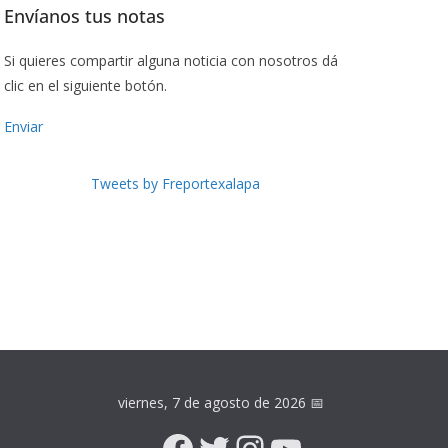
Envíanos tus notas
Si quieres compartir alguna noticia con nosotros dá
clic en el siguiente botón.
Enviar
Tweets by Freportexalapa
viernes, 7 de agosto de 2026
📅
Facebook
Twitter
Instagram
YouTube