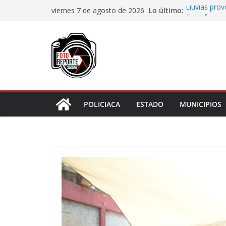
Saltar
Lo último:
Lluvias pro
viernes 7 de agosto de 2026
al
Transformaci
municipios r
contenido
Rocío Nahle
rehabilitado
Gobernadora
Centro de At
Habitantes 
incumplimie
POLICIACA
ESTADO
MUNICIPIOS