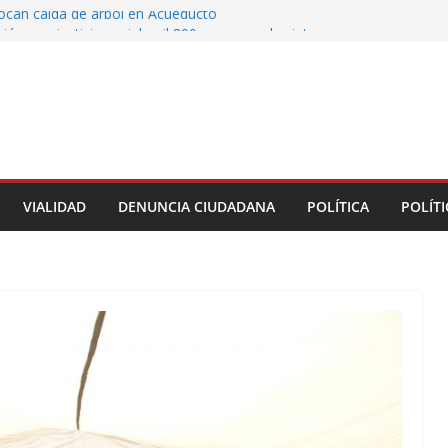
vocan caída de árbol en Acueducto
ón con justicia social, mil 800 personas de siete
eciben Apoyo a la Palabra: Rocío Nahle
 entrega 33 kilómetros completamente
s de la carretera Álamo–Tihuatlán
 Rocío Nahle cumple con la construcción del
ención Múltiple en Tepetzintla
toman el Palacio Municipal de Naolinco por
nto de obra y falta de pago
VIALIDAD
DENUNCIA CIUDADANA
POLÍTICA
POLÍTI