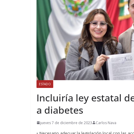
ESTADO
Incluiría ley estatal d
a diabetes
jueves 7 de diciembre de 2023
Carlos Nava
• Necesario adecuar la legislación local con las a