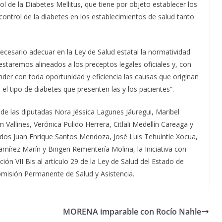
l de la Diabetes Mellitus, que tiene por objeto establecer los
control de la diabetes en los establecimientos de salud tanto
necesario adecuar en la Ley de Salud estatal la normatividad
estaremos alineados a los preceptos legales oficiales y, con
ender con toda oportunidad y eficiencia las causas que originan
el tipo de diabetes que presenten las y los pacientes”.
de las diputadas Nora Jéssica Lagunes Jáuregui, Maribel
 Vallines, Verónica Pulido Herrera, Citlali Medellín Careaga y
ados Juan Enrique Santos Mendoza, José Luis Tehuintle Xocua,
írez Marín y Bingen Rementería Molina, la Iniciativa con
ión VII Bis al artículo 29 de la Ley de Salud del Estado de
Comisión Permanente de Salud y Asistencia.
MORENA imparable con Rocío Nahle