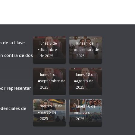
Unamos
fuerzas
Regreso a
para que
Clases con
le vaya
Gobernadora
Apoyo y
Pongamos
bien a
Rocío Nahle:
Compromiso:
a Veracruz
Veracruz.
un año
Seguimos la
de moda;
Ruta que
San
 de la Llave
lunes 8 de
lunes 1 de
Marca
Andrés
diciembre
diciembre de
Nuestra
Tuxtla
n contra de dos
de 2025
2025
Gobernadora
estará
Rocío Nahle.
presente.
lunes 1 de
lunes 18 de
septiembre de
agosto de
2025
2025
por representar
¡Mucha
Difamación
Presidenta!
martes 18 de
lunes 10 de
edenciales de
marzo de
marzo de
2025
2025