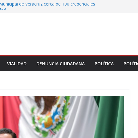
Municipal de Veracruz cerca de 100 credenciales
dad
tre motocicleta y automóvil en Ignacio de la
greso Declaraciones de Procedencia en contra
cipes
alcalde de Úrsulo Galván
 la Marquesa hubo retiro de árboles por
iesgos; no es tala ilegal
VIALIDAD
DENUNCIA CIUDADANA
POLÍTICA
POLÍTI