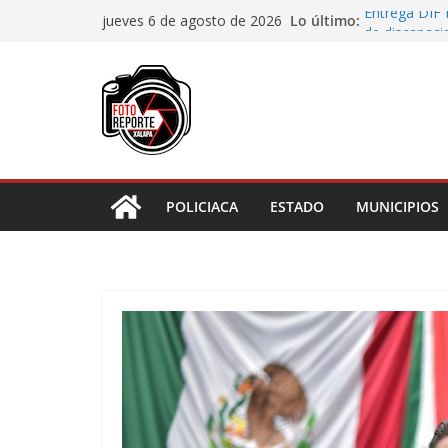
Saltar
Lo último:
Entrega DIF 
jueves 6 de agosto de 2026
al
de discapaci
Accidente en
contenido
Llave
Aprueba Con
de dos muní
Desaforan a 
En Rincón de
representar r
POLICIACA
ESTADO
MUNICIPIOS