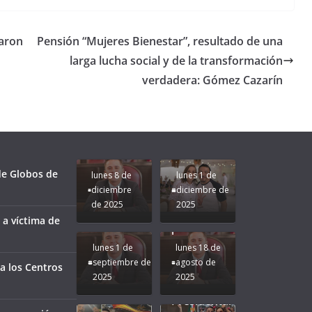
varon
Pensión “Mujeres Bienestar”, resultado de una
larga lucha social y de la transformación
verdadera: Gómez Cazarín
Unamos
fuerzas
Regreso a
para que
Clases con
le vaya
Gobernadora
Apoyo y
Pongamos
bien a
Rocío Nahle:
Compromiso:
a Veracruz
Veracruz.
un año
Seguimos la
de moda;
Ruta que
San
 de Globos de
lunes 8 de
lunes 1 de
Marca
Andrés
diciembre
diciembre de
Nuestra
Tuxtla
de 2025
2025
Gobernadora
estará
 a víctima de
Rocío Nahle.
presente.
lunes 1 de
lunes 18 de
septiembre de
agosto de
a los Centros
2025
2025
¡Mucha
Difamación
Presidenta!