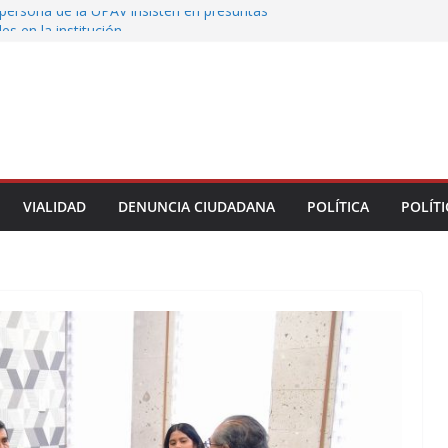
persona de la UPAV insisten en presuntas
des en la institución
uxtla alista su Festival Internacional de Globos
liza restitución provisional de inmueble a víctima
nmobiliario” en Xalapa
o de Xalapa acerca servicios de salud a los
munitarios
ntamiento de Veracruz la cultura de la prevención
del municipio
VIALIDAD
DENUNCIA CIUDADANA
POLÍTICA
POLÍTI