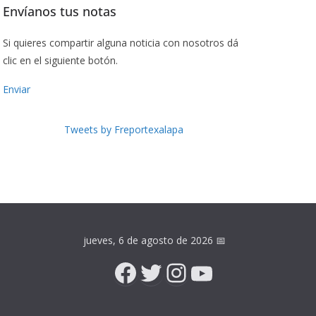
Envíanos tus notas
Si quieres compartir alguna noticia con nosotros dá
clic en el siguiente botón.
Enviar
Tweets by Freportexalapa
jueves, 6 de agosto de 2026
📅
Facebook
Twitter
Instagram
YouTube