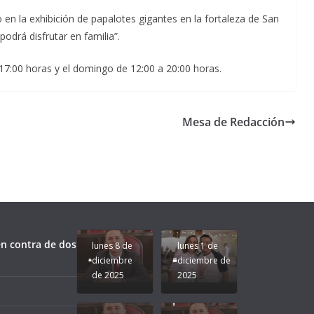
en la exhibición de papalotes gigantes en la fortaleza de San
odrá disfrutar en familia”.
 17:00 horas y el domingo de 12:00 a 20:00 horas.
Mesa de Redacción
Unamos
fuerzas
Regreso a
para que
Clases con
le vaya
Gobernadora
Apoyo y
Pongamos
bien a
Rocío Nahle:
Compromiso:
a Veracruz
Veracruz.
un año
Seguimos la
de moda;
Ruta que
San
n contra de dos
lunes 8 de
lunes 1 de
Marca
Andrés
diciembre
diciembre de
Nuestra
Tuxtla
de 2025
2025
Gobernadora
estará
Rocío Nahle.
presente.