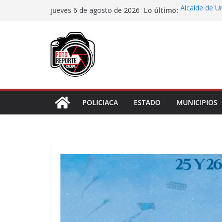
Saltar
Lo último:
Alcalde de Ú
jueves 6 de agosto de 2026
al
concluir la 
Aprueba Con
contenido
de dos muní
Desaforan a 
En Rincón de
representar r
Entrega DIF 
de discapaci
POLICIACA
ESTADO
MUNICIPIOS