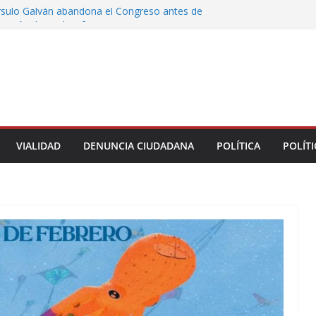
rsulo Galván abandona el Congreso antes de
votación de su desafuero
greso Declaraciones de Procedencia en contra
cipes
alcalde de Úrsulo Galván
 la Marquesa hubo retiro de árboles por
iesgos; no es tala ilegal
Municipal de Veracruz cerca de 100 credenciales
dad
VIALIDAD
DENUNCIA CIUDADANA
POLÍTICA
POLÍTI