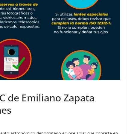
PC de Emiliano Zapata
nes
evento astronómico denominado eclipse solar que consiste en