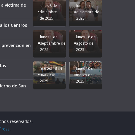
Ruta que
San
 a víctima de
lunes 8 de
lunes 1 de
Marca
Andrés
diciembre
diciembre de
Nuestra
Tuxtla
de 2025
2025
Gobernadora
estará
a los Centros
Rocío Nahle.
presente.
lunes 1 de
lunes 18 de
septiembre de
agosto de
a prevención en
2025
2025
¡Mucha
Difamación
Presidenta!
tas
martes 18 de
lunes 10 de
marzo de
marzo de
2025
2025
bierno de San
echos reservados.
Press
.