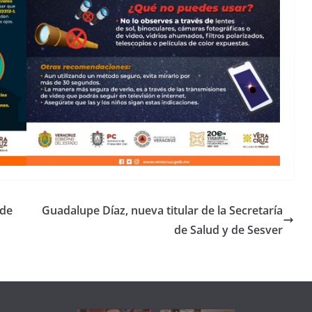
 de
Guadalupe Díaz, nueva titular de la Secretaría
de Salud y de Sesver
Unamos
fuerzas
Regreso a
para que
Clases con
le vaya
Gobernadora
Apoyo y
Pongamos
bien a
Rocío Nahle:
Compromiso:
a Veracruz
Veracruz.
un año
Seguimos la
de moda;