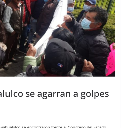
lulco se agarran a golpes
Ayahualulco se encontraron frente al Congreso del Estado,