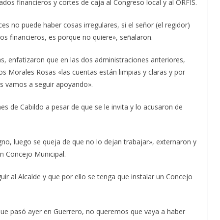
os financieros y cortes de caja al Congreso local y al ORFIS.
ces no puede haber cosas irregulares, si el señor (el regidor)
dos financieros, es porque no quiere», señalaron.
, enfatizaron que en las dos administraciones anteriores,
 Morales Rosas «las cuentas están limpias y claras y por
os vamos a seguir apoyando».
nes de Cabildo a pesar de que se le invita y lo acusaron de
igno, luego se queja de que no lo dejan trabajar», externaron y
n Concejo Municipal.
ir al Alcalde y que por ello se tenga que instalar un Concejo
o que pasó ayer en Guerrero, no queremos que vaya a haber