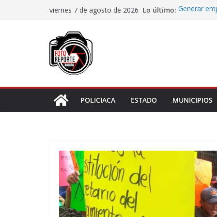
Saltar
Lo último:
Generar empl
viernes 7 de agosto de 2026
al
San Andrés T
Fiscalía rea
contenido
de “cártel i
Ayuntamiento
Centros Com
Impulsa Ayun
en la niñez 
Maestros y 
irregularidad
POLICIACA
ESTADO
MUNICIPIOS