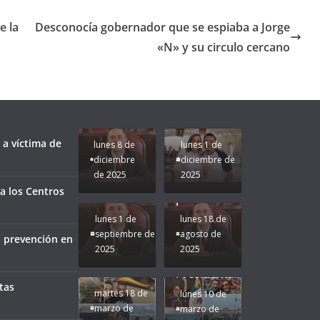
e la
Desconocía gobernador que se espiaba a Jorge
«N» y su circulo cercano
Unamos
fuerzas
Regreso a
para que
Clases con
le vaya
Gobernadora
Apoyo y
Pongamos
bien a
Rocío Nahle:
Compromiso:
a Veracruz
Veracruz.
un año
Seguimos la
de moda;
Ruta que
San
 a víctima de
lunes 8 de
lunes 1 de
Marca
Andrés
diciembre
diciembre de
Nuestra
Tuxtla
de 2025
2025
Gobernadora
estará
a los Centros
Rocío Nahle.
presente.
lunes 1 de
lunes 18 de
septiembre de
agosto de
a prevención en
2025
2025
¡Mucha
Difamación
Presidenta!
tas
martes 18 de
lunes 10 de
marzo de
marzo de