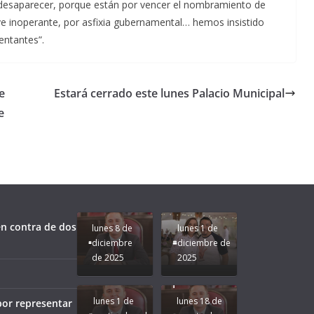
e desaparecer, porque están por vencer el nombramiento de
e inoperante, por asfixia gubernamental… hemos insistido
entantes”.
e
Estará cerrado este lunes Palacio Municipal
e
Unamos
fuerzas
Regreso a
para que
Clases con
le vaya
Gobernadora
Apoyo y
Pongamos
bien a
Rocío Nahle:
Compromiso:
a Veracruz
Veracruz.
un año
Seguimos la
de moda;
Ruta que
San
n contra de dos
lunes 8 de
lunes 1 de
Marca
Andrés
diciembre
diciembre de
Nuestra
Tuxtla
de 2025
2025
Gobernadora
estará
Rocío Nahle.
presente.
lunes 1 de
lunes 18 de
por representar