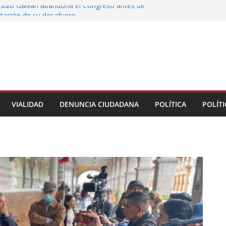
rsulo Galván abandona el Congreso antes de
votación de su desafuero
greso Declaraciones de Procedencia en contra
cipes
alcalde de Úrsulo Galván
 la Marquesa hubo retiro de árboles por
iesgos; no es tala ilegal
Municipal de Veracruz cerca de 100 credenciales
dad
VIALIDAD
DENUNCIA CIUDADANA
POLÍTICA
POLÍTI