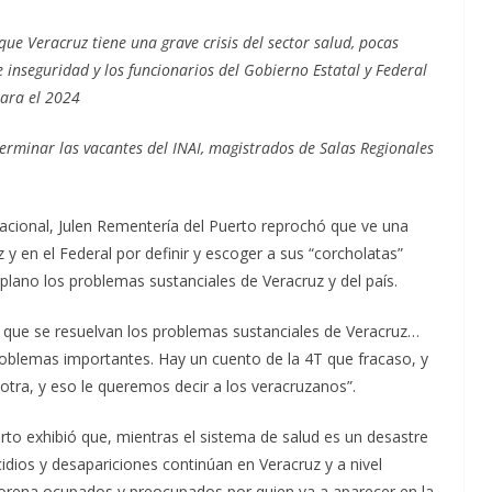
ue Veracruz tiene una grave crisis del sector salud, pocas
 inseguridad y los funcionarios del Gobierno Estatal y Federal
ara el 2024
erminar las vacantes del INAI, magistrados de Salas Regionales
acional, Julen Rementería del Puerto reprochó que ve una
y en el Federal por definir y escoger a sus “corcholatas”
lano los problemas sustanciales de Veracruz y del país.
 que se resuelvan los problemas sustanciales de Veracruz…
oblemas importantes. Hay un cuento de la 4T que fracaso, y
tra, y eso le queremos decir a los veracruzanos”.
to exhibió que, mientras el sistema de salud es un desastre
dios y desapariciones continúan en Veracruz y a nivel
orena ocupados y preocupados por quien va a aparecer en la