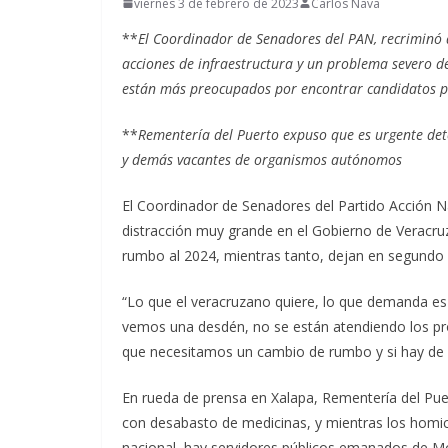
viernes 3 de febrero de 2023
Carlos Nava
**
El Coordinador de Senadores del PAN, recriminó q
acciones de infraestructura y un problema severo de
están más preocupados por encontrar candidatos p
**
Rementería del Puerto expuso que es urgente det
y demás vacantes de organismos autónomos
El Coordinador de Senadores del Partido Acción N
distracción muy grande en el Gobierno de Veracruz 
rumbo al 2024, mientras tanto, dejan en segundo p
“Lo que el veracruzano quiere, lo que demanda es
vemos una desdén, no se están atendiendo los pr
que necesitamos un cambio de rumbo y si hay de o
En rueda de prensa en Xalapa, Rementería del Puer
con desabasto de medicinas, y mientras los homici
nacional, hay servidores públicos emanados de M