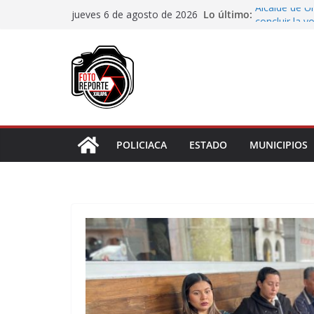
Saltar
Lo último:
Alcalde de Ú
jueves 6 de agosto de 2026
al
concluir la 
Aprueba Con
contenido
de dos muní
Desaforan a 
En Rincón de
representar r
Entrega DIF 
de discapaci
POLICIACA
ESTADO
MUNICIPIOS