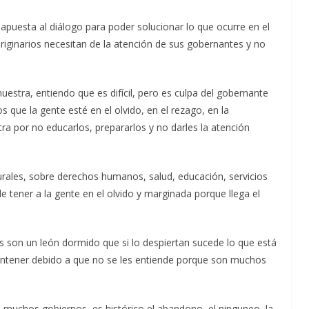
e apuesta al diálogo para poder solucionar lo que ocurre en el
iginarios necesitan de la atención de sus gobernantes y no
estra, entiendo que es difícil, pero es culpa del gobernante
os que la gente esté en el olvido, en el rezago, en la
tra por no educarlos, prepararlos y no darles la atención
urales, sobre derechos humanos, salud, educación, servicios
e tener a la gente en el olvido y marginada porque llega el
s son un león dormido que si lo despiertan sucede lo que está
ntener debido a que no se les entiende porque son muchos
 muchos gobiernos, es histórico el abandono, el ninguneo, la