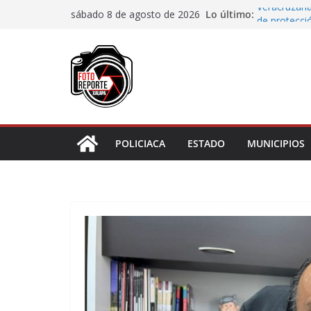
Saltar
Lo último:
Veracruzana
sábado 8 de agosto de 2026
al
de protecci
Autoridades
contenido
Blanca; dan
Accidente e
materiales
Choque vehi
Agradecen c
actividades 
POLICIACA
ESTADO
MUNICIPIOS