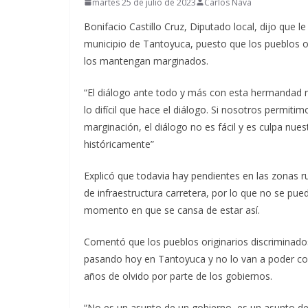
martes 25 de julio de 2023
Carlos Nava
Bonifacio Castillo Cruz, Diputado local, dijo que l
municipio de Tantoyuca, puesto que los pueblos or
los mantengan marginados.
“El diálogo ante todo y más con esta hermandad nu
lo difícil que hace el diálogo. Si nosotros permitim
marginación, el diálogo no es fácil y es culpa nues
históricamente”
Explicó que todavia hay pendientes en las zonas r
de infraestructura carretera, por lo que no se pued
momento en que se cansa de estar así.
Comentó que los pueblos originarios discriminado
pasando hoy en Tantoyuca y no lo van a poder co
años de olvido por parte de los gobiernos.
“No es un asunto de un gobierno, es un asunto de