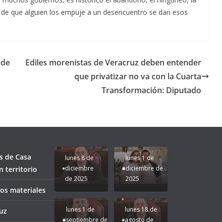
 de que alguien los empuje a un desencuentro se dan esos
 de
Ediles morenistas de Veracruz deben entender
que privatizar no va con la Cuarta
Transformación: Diputado
Unamos
fuerzas
Regreso a
para que
Clases con
le vaya
Gobernadora
Apoyo y
Pongamos
bien a
Rocío Nahle:
Compromiso:
a Veracruz
Veracruz.
un año
Seguimos la
de moda;
Ruta que
San
s de Casa
lunes 8 de
lunes 1 de
Marca
Andrés
diciembre
diciembre de
 territorio
Nuestra
Tuxtla
de 2025
2025
Gobernadora
estará
ños materiales
Rocío Nahle.
presente.
lunes 1 de
lunes 18 de
uz
septiembre de
agosto de