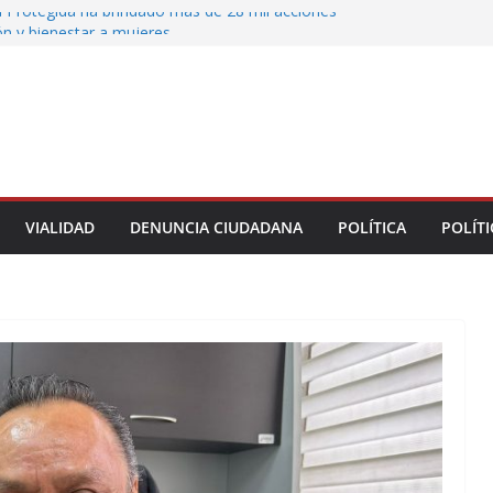
 Protegida ha brindado más de 28 mil acciones
ón y bienestar a mujeres
 municipales recorren la colonia Lomas de Casa
 seguimiento a gestiones ciudadanas en territorio
n el bulevar Xalapa-Banderilla deja daños
cular sobre la carretera Xalapa-Veracruz
oatzacoalqueños que el Festival del Mar acerque
gratuitas a las familias
VIALIDAD
DENUNCIA CIUDADANA
POLÍTICA
POLÍTI